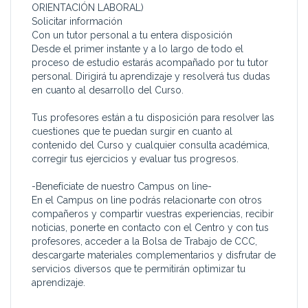
ORIENTACIÓN LABORAL)
están interesados en adquirir
cualquier empresa.
Solicitar información
una completa formación
Con un tutor personal a tu entera disposición
puedan hacerlo realizando
Tu labor puede estar
Desde el primer instante y a lo largo de todo el
este curso.
enfocada a actuar como
proceso de estudio estarás acompañado por tu tutor
Que todos los trabajadores
asistente y ayuda directa para
personal. Dirigirá tu aprendizaje y resolverá tus dudas
que están actualmente en
el órgano de dirección y/o
en cuanto al desarrollo del Curso.
activo desempeñando su
gestión.
trabajo en este sector,
Podrás desempeñar tu
Tus profesores están a tu disposición para resolver las
puedan actualizar y
trabajo tanto en una empresa
cuestiones que te puedan surgir en cuanto al
completar sus
privada (grande, mediana y
contenido del Curso y cualquier consulta académica,
conocimientos para estar
pequeña) como en los
corregir tus ejercicios y evaluar tus progresos.
siempre al día.
despachos profesionales
Que todos los alumnos que
(abogados, médicos,
-Benefíciate de nuestro Campus on line-
así lo deseen, puedan
ingenieros, etc.). Y claro está,
En el Campus on line podrás relacionarte con otros
presentarse por libre a las
en la Administración Pública
compañeros y compartir vuestras experiencias, recibir
pruebas para obtener el
(central, autonómica y local).
noticias, ponerte en contacto con el Centro y con tus
Título Oficial de F.P. Grado
profesores, acceder a la Bolsa de Trabajo de CCC,
Superior (Técnico Superior
Formarás parte de la Bolsa
descargarte materiales complementarios y disfrutar de
en Secretariado).
de Empleo propia de CCC y
servicios diversos que te permitirán optimizar tu
Con este curso aprenderás a:
de otras bolsas de empleo
aprendizaje.
asociadas con las que
Conocer la organización de
tenemos acuerdos de