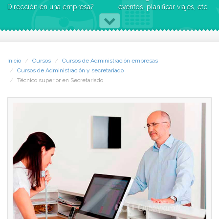
Dirección en una empresa?
eventos, planificar viajes, etc.
¿Quieres tener un puesto de
Adquirir los conocimientos
responsabilidad? La labor de
necesarios para hacer el
la Secretaria de Dirección es
control de facturas,
fundamental para el logro de
movimientos de cuentas
los objetivos de la Dirección
bancarias...
Inicio
Cursos
Cursos de Administración empresas
de la empresa.
Serás capaz de utilizar con
Cursos de Administración y secretariado
soltura un ordenador y
Técnico superior en Secretariado
Con el Curso de Técnico
trabajar con las herramientas
Superior en Secretariado de
imprescindibles en cualquier
CCC estudiarás los tipos de
empresa: procesador de
comunicación, habilidades
textos, base de datos, hoja
sociales y protocolo,
de cálculo, correo
funciones del servicio de
electrónico, buscadores...
secretariado (gestión,
El Curso, además, te
organización de viajes,
proporcionará una buena
reuniones...), elementos de
base de lengua inglesa y
Derecho y las nociones de
francesa.
informática fundamentales
Además, al terminar el Curso
para manejarse con un
de Técnico Superior del
ordenador. Además, Inglés y
Secretariado, obtendrás la
Francés.
inscripción al Consejo