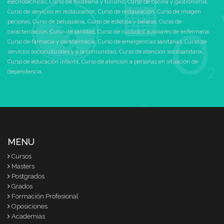
electrotécnicas
,
Curso de hostelería y turismo
,
Curso de cocina y gastronomía
,
Curso de servicios en restauración
,
Curso de restauración
,
Curso de imagen
personal
,
Curso de peluquería
,
Curso de estética y belleza
,
Curso de
caracterización
,
Curso de sanidad
,
Curso de cuidados auxiliares de enfermería
,
Curso de farmacia y parafarmacia
,
Curso de emergencias sanitarias
,
Curso de
servicios socioculturales y a la comunidad
,
Curso de atención sociosanitaria
,
Curso de educación infantil
,
Curso de atención a personas en situación de
dependencia
,
MENU
Cursos
Masters
Postgrados
Grados
Formación Profesional
Oposiciones
Academias