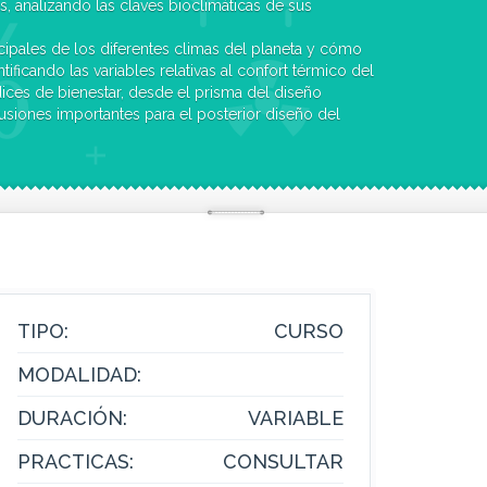
as, analizando las claves bioclimáticas de sus
ncipales de los diferentes climas del planeta y cómo
ntificando las variables relativas al confort térmico del
ices de bienestar, desde el prisma del diseño
lusiones importantes para el posterior diseño del
álisis climático que nos permita la elaboración e
 herramientas de análisis higrotérmico.
onstructivas del proceso edificatorio identificando
olución constructiva es más idónea en cada caso,
energético como medioambiental a través del cálculo
seño más adecuadas al edificio fruto del análisis
TIPO:
CURSO
MODALIDAD:
DURACIÓN:
VARIABLE
PRACTICAS:
CONSULTAR