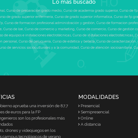
Lo más buscado
nal
,
Curso de preparacion grado medio
,
Curso de academia grado superior
,
Curso de fp
rso de grado superior enfermeria
,
Curso de grado superior informatica
,
Curso de fp gr
fp
,
Curso de formacion profesional administración y gestión
,
Curso de formacion profe
e
,
Curso de loe
,
Curso de comercio y marketing
,
Curso de comercio
,
Curso de gestión c
so de equipos e instalaciones electrotécnicas
,
Curso de instalaciones electrotécnicas
,
C
n personal
,
Curso de peluquería
,
Curso de estética y belleza
,
Curso de caracterización
,
urso de servicios socioculturales y a la comunidad
,
Curso de atención sociosanitaria
,
Cu
ICIAS
MODALIDADES
obierno aprueba una inversión de 87,7
Presencial
es de euros para la FP
Semipresencial
ngenieros son los profesionales más
Online
ndados
A distancia
s, drones y videojuegos en los
s campus tecnológicos de verano