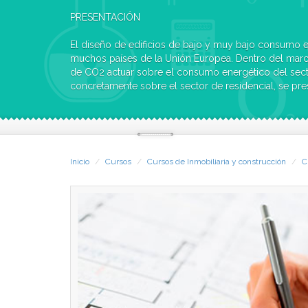
PRESENTACIÓN
El diseño de edificios de bajo y muy bajo consumo e
muchos países de la Unión Europea. Dentro del mar
de CO2 actuar sobre el consumo energético del secto
concretamente sobre el sector de residencial, se pre
edificación en la UE. Por tanto, es el momento de est
Aprender a analizar el clima, a definir las estrategias
dimensionarlas e implementarlas en un proyecto, a o
modernas herramientas de simulación y a determinar
todo ello enmarcado en un conocimiento profundo d
Inicio
Cursos
Cursos de Inmobiliaria y construcción
C
ecológica y en el cálculo del análisis del ciclo del vid
diseños arquitectónicos de calidad y de muy bajo c
medioambiental.