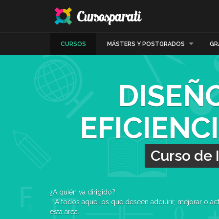
CURSOS
MÁSTERS Y POSTGRADOS
GR
DISEÑO
EFICIENC
Curso de 
¿A quién va dirigido?
- A todos aquellos que deseen adquirir, mejorar o ac
esta área.