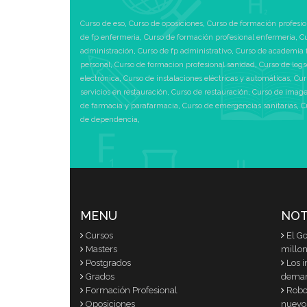
Curso de eso
,
Curso de oposiciones
,
Curso de formación profesio
de fp enfermeria
,
Curso de formación profesional enfermeria
,
Cu
administración
,
Curso de fp administrativo
,
Curso de academia 
personal
,
Curso de formacion profesional sanidad
,
Curso de logs
electrónica
,
Curso de instalaciones eléctricas y automáticas
,
Cur
servicios en restauración
,
Curso de restauración
,
Curso de image
de farmacia y parafarmacia
,
Curso de emergencias sanitarias
,
C
de dependencia
,
MENU
NOT
Cursos
El G
Masters
millon
Postgrados
Los i
Grados
dema
Formación Profesional
Robot
Oposiciones
nuevo