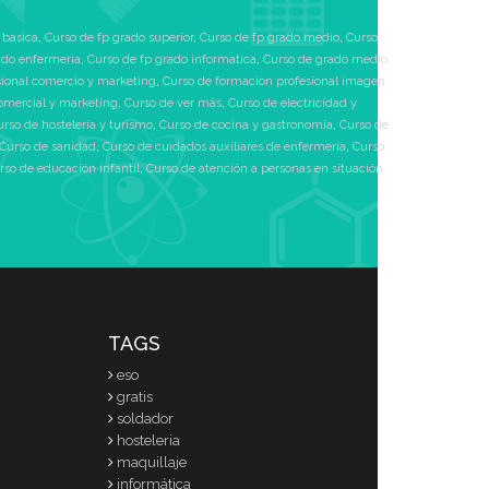
 basica
,
Curso de fp grado superior
,
Curso de fp grado medio
,
Curso
ado enfermeria
,
Curso de fp grado informatica
,
Curso de grado medio
sional comercio y marketing
,
Curso de formacion profesional imagen
omercial y marketing
,
Curso de ver más
,
Curso de electricidad y
urso de hostelería y turismo
,
Curso de cocina y gastronomía
,
Curso de
Curso de sanidad
,
Curso de cuidados auxiliares de enfermería
,
Curso
rso de educación infantil
,
Curso de atención a personas en situación
TAGS
eso
gratis
soldador
hosteleria
maquillaje
informática