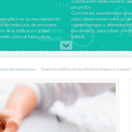
civilizaciones hasta nuestros dí
proyectos.
Conocer las características pri
nergético es ya una realidad en
estos interaccionan entre sí, ide
co de reducción de emisiones
cuerpo humano y diferentes índ
r de la edificación y más
bioclimático, para extraer conc
senta como el futuro de la
edificio.
ar preparado.
Aprender una metodología de an
 bioclimáticas más adecuadas, a
interpretación de las diferentes
ptimizarlas mediante las más
Interrelacionar las soluciones c
 su rentabilidad económica,
que tipología de material y/o s
e sistemas de construcción
tanto desde el punto de vista 
ursos de Construcción
Diseño de edificios de alta eficiencia (Programa Superior)
a del edificio, garantizan
del ciclo de vida del edificio.
onsumo energético y
Establecer las estrategias de di
climático.