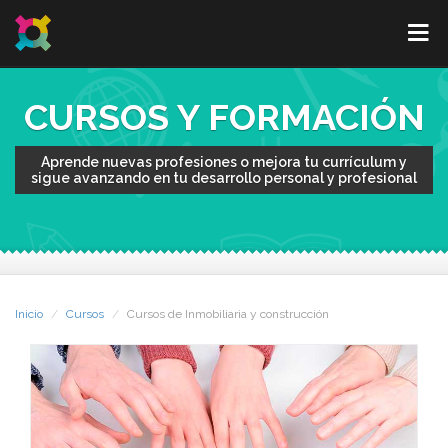
CURSOS Y FORMACIÓN
Aprende nuevas profesiones o mejora tu currículum y
sigue avanzando en tu desarrollo personal y profesional
Inicio
Cursos
Cursos de Inmobiliaria y construcción