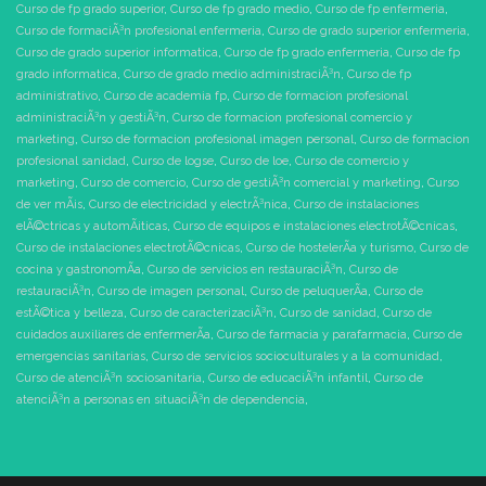
Curso de fp grado superior
,
Curso de fp grado medio
,
Curso de fp enfermeria
,
Curso de formaciÃ³n profesional enfermeria
,
Curso de grado superior enfermeria
,
Curso de grado superior informatica
,
Curso de fp grado enfermeria
,
Curso de fp
grado informatica
,
Curso de grado medio administraciÃ³n
,
Curso de fp
administrativo
,
Curso de academia fp
,
Curso de formacion profesional
administraciÃ³n y gestiÃ³n
,
Curso de formacion profesional comercio y
marketing
,
Curso de formacion profesional imagen personal
,
Curso de formacion
profesional sanidad
,
Curso de logse
,
Curso de loe
,
Curso de comercio y
marketing
,
Curso de comercio
,
Curso de gestiÃ³n comercial y marketing
,
Curso
de ver mÃ¡s
,
Curso de electricidad y electrÃ³nica
,
Curso de instalaciones
elÃ©ctricas y automÃ¡ticas
,
Curso de equipos e instalaciones electrotÃ©cnicas
,
Curso de instalaciones electrotÃ©cnicas
,
Curso de hostelerÃ­a y turismo
,
Curso de
cocina y gastronomÃ­a
,
Curso de servicios en restauraciÃ³n
,
Curso de
restauraciÃ³n
,
Curso de imagen personal
,
Curso de peluquerÃ­a
,
Curso de
estÃ©tica y belleza
,
Curso de caracterizaciÃ³n
,
Curso de sanidad
,
Curso de
cuidados auxiliares de enfermerÃ­a
,
Curso de farmacia y parafarmacia
,
Curso de
emergencias sanitarias
,
Curso de servicios socioculturales y a la comunidad
,
Curso de atenciÃ³n sociosanitaria
,
Curso de educaciÃ³n infantil
,
Curso de
atenciÃ³n a personas en situaciÃ³n de dependencia
,