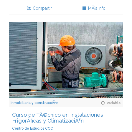
Compartir
MÃ¡s Info
Inmobiliaria y construcciÃ³n
Variable
Curso de TÃ©cnico en Instalaciones
FrigorÃ­ficas y ClimatizaciÃ³n
Centro de Estudios CCC