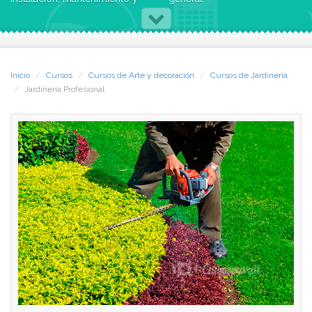
mejora de jardines de
* Ser trabajador de huertas,
interior, exterior y zonas
viveros y jardines, en general.
verdes. Además, controlarás
* Ser trabajador y
la sanidad vegetal,
conservador de parques
manejando la maquinaria y
urbanos, jardines históricos y
Inicio
Cursos
Cursos de Arte y decoración
Cursos de Jardineria
aperos de jardinería,
botánicos.
Jardinería Profesional
cumpliendo con la normativa
* Obtener un empleo de
medioambiental de calidad y
Jardinero-cuidador de
de prevención de riesgos
campos de deporte.
laborales.
* Ser trabajador cualificado
en la instalación de jardines y
El Curso de Jardinería
zonas verdes.
Profesional de CCC se ha
* Obtener un empleo
desarrollado siguiendo el
cualificado de mantenimiento
contenido formativo
y mejora de jardines y zonas
específico para el certificado
verdes.
de profesionalidad de
* Trabajar por cuenta propia
"Instalación y mantenimiento
en empresa de jardinería.
de jardines y zonas verdes"