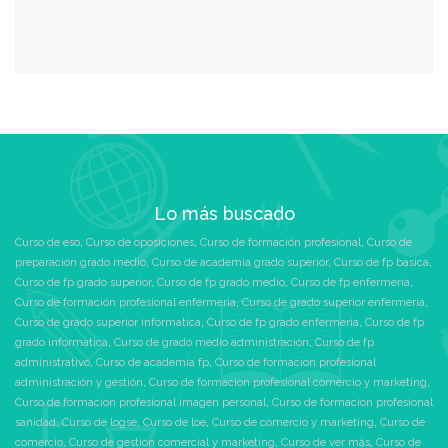
Lo más buscado
Curso de eso
,
Curso de oposiciones
,
Curso de formación profesional
,
Curso de
preparacion grado medio
,
Curso de academia grado superior
,
Curso de fp basica
,
Curso de fp grado superior
,
Curso de fp grado medio
,
Curso de fp enfermeria
,
Curso de formación profesional enfermeria
,
Curso de grado superior enfermeria
,
Curso de grado superior informatica
,
Curso de fp grado enfermeria
,
Curso de fp
grado informatica
,
Curso de grado medio administración
,
Curso de fp
administrativo
,
Curso de academia fp
,
Curso de formacion profesional
administración y gestión
,
Curso de formacion profesional comercio y marketing
,
Curso de formacion profesional imagen personal
,
Curso de formacion profesional
sanidad
,
Curso de logse
,
Curso de loe
,
Curso de comercio y marketing
,
Curso de
comercio
,
Curso de gestión comercial y marketing
,
Curso de ver más
,
Curso de