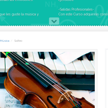
-Salidas Profesionales-
Con este Curso adquirirás conocimientos que enriquecerán tu vida privada y que, si
luso escribir sus propias melodías.
Al finalizar el Curso de solfeo, el alumno alcanza un 
ecidirse, por
curso de Conservatorio. Esto permite continuar una formación musica
por apren
 Música
Solfeo