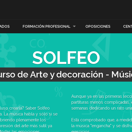
ADOS
FORMACIÓN PROFESIONAL
OPOSICIONES
CEN
SOLFEO
rso de Arte y decoración - Mús
Aunque ya en las primeras lecciones se descubre la lectura de las notas y de las
partituras menos complicadas, el
semanas dedicando un rato una
Está comprobado que, a medida que se avanza en las lecciones, la comprensión de
la música "engancha" y se disfruta 
que, a través del oído, puede crear en nuestra mente todas las emociones.
ejercicios.