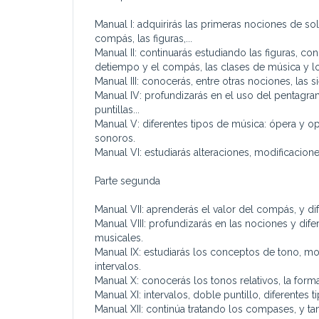
Manual I: adquirirás las primeras nociones de sol
compás, las figuras,...
Manual II: continuarás estudiando las figuras, c
detiempo y el compás, las clases de música y l
Manual III: conocerás, entre otras nociones, las s
Manual IV: profundizarás en el uso del pentagrama
puntillas...
Manual V: diferentes tipos de música: ópera y op
sonoros.
Manual VI: estudiarás alteraciones, modificacione
Parte segunda
Manual VII: aprenderás el valor del compás, y d
Manual VIII: profundizarás en las nociones y dif
musicales.
Manual IX: estudiarás los conceptos de tono, modo
intervalos.
Manual X: conocerás los tonos relativos, la form
Manual XI: intervalos, doble puntillo, diferentes 
Manual XII: continúa tratando los compases, y tam