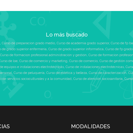
Lo más buscado
,
Curso de preparacion grado medio
,
Curso de academia grado superior
,
Curso de fp ba
o de grado superior enfermeria
,
Curso de grado superior informatica
,
Curso de fp grado
Curso de formacion profesional administración y gestión
,
Curso de formacion profesio
Curso de loe
,
Curso de comercio y marketing
,
Curso de comercio
,
Curso de gestión com
de equipos e instalaciones electrotécnicas
,
Curso de instalaciones electrotécnicas
,
Curs
personal
,
Curso de peluquería
,
Curso de estética y belleza
,
Curso de caracterización
,
Cu
o de servicios socioculturales y a la comunidad
,
Curso de atención sociosanitaria
,
Curso
CIAS
MODALIDADES