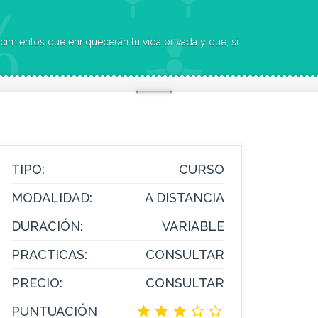
lo deseas, te abrirán puertas a un mundo laboral como músico profesional.
nivel equivalente a un segundo
l o decidirse,
der un instrumento concreto.
TIPO:
CURSO
MODALIDAD:
A DISTANCIA
DURACIÓN:
VARIABLE
PRACTICAS:
CONSULTAR
PRECIO:
CONSULTAR
PUNTUACIÓN