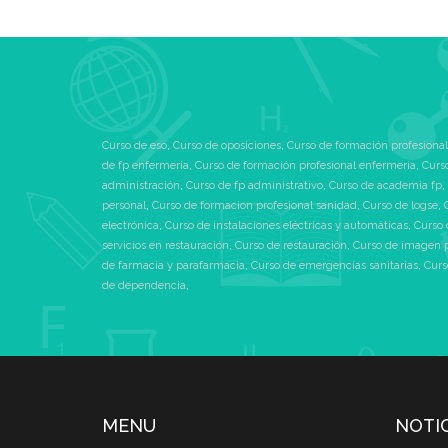
Curso de eso
,
Curso de oposiciones
,
Curso de formación profesional
de fp enfermeria
,
Curso de formación profesional enfermeria
,
Curs
administración
,
Curso de fp administrativo
,
Curso de academia fp
,
personal
,
Curso de formacion profesional sanidad
,
Curso de logse
,
electrónica
,
Curso de instalaciones eléctricas y automáticas
,
Curso 
servicios en restauración
,
Curso de restauración
,
Curso de imagen 
de farmacia y parafarmacia
,
Curso de emergencias sanitarias
,
Curs
de dependencia
,
MENU
NOTI