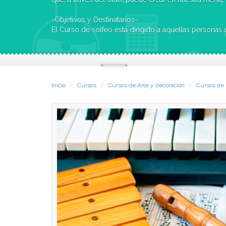
-Objetivos y Destinatarios-
El Curso de solfeo está dirigido a aquellas personas que les guste la música y
quieran sentir y comprender su lenguaje, e inc
Al finalizar este Curso, alcanzas un nivel equivalente a un segundo curso de
Conservatorio. Esto permite continuar una formación musical o d
aprender un instrumento concreto.
Inicio
Cursos
Cursos de Arte y decoración
Cursos de