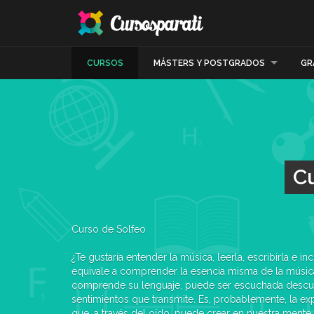
CURSOS
MÁSTERS Y POSTGRADOS
GR
Cu
Curso de Solfeo
¿Te gustaría entender la música, leerla, escribirla e incluso crearla? Saber Solfeo
equivale a comprender la esencia misma de la música. La música habla y sólo si se
comprende su lenguaje, puede ser escuchada descubriendo plenamente los
sentimientos que transmite. Es, probablemente, la expresión del arte más sutil ya