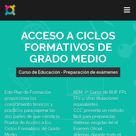
ACCESO A CICLOS
FORMATIVOS DE
GRADO MEDIO
Curso de Educación - Preparación de exámenes
Este Plan de Formación
REM, 2º Curso de BUP, FP1,
proporciona los
FP2 u otras titulaciones
conocimiento teoricos y
equivalentes.
prácticos para superar las
CCC presenta un método
dos partes de que consta la
fácil para preparar las
Prueba de Acceso a los
materias exigidas en el
Ciclos Formativos de Grado
Examen Oficial.
Medio.
Además durante todo el