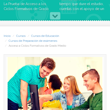
La Prueba de Acceso a los
tiempo que dure el estudio,
Ciclos Formativos de Grado
cuentas con el apoyo de un
Medio está pensada para
tutor personal, con el que
aquellas personas, mayores
podrás contactar por
de 18 años, que quieren
teléfono, por carta, a través
iniciar estudios de Formación
del fax o del correo
Profesional y no poseen los
electrónico. También
Inicio
Cursos
Cursos de Educación
requisitos académicos
dispones de un sitio en
Cursos de Preparación de exámenes
exigidos: el Graduado de
Internet para relacionarse si
Acceso a Ciclos Formativos de Grado Medio
Educación Secundaria
lo deseas con el Centro y
Obligatoria, 2º Curso de
con sus compañeros.