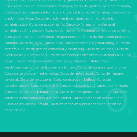
Curso de fp grado superior
,
Curso de fp grado medio
,
Curso de fp enfermeria
,
Curso de formación profesional enfermeria
,
Curso de grado superior enfermeria
,
Curso de grado superior informatica
,
Curso de fp grado enfermeria
,
Curso de fp
grado informatica
,
Curso de grado medio administración
,
Curso de fp
administrativo
,
Curso de academia fp
,
Curso de formacion profesional
administración y gestión
,
Curso de formacion profesional comercio y marketing
,
Curso de formacion profesional imagen personal
,
Curso de formacion profesional
sanidad
,
Curso de logse
,
Curso de loe
,
Curso de comercio y marketing
,
Curso de
comercio
,
Curso de gestión comercial y marketing
,
Curso de ver más
,
Curso de
electricidad y electrónica
,
Curso de instalaciones eléctricas y automáticas
,
Curso
de equipos e instalaciones electrotécnicas
,
Curso de instalaciones
electrotécnicas
,
Curso de hostelería y turismo
,
Curso de cocina y gastronomía
,
Curso de servicios en restauración
,
Curso de restauración
,
Curso de imagen
personal
,
Curso de peluquería
,
Curso de estética y belleza
,
Curso de
caracterización
,
Curso de sanidad
,
Curso de cuidados auxiliares de enfermería
,
Curso de farmacia y parafarmacia
,
Curso de emergencias sanitarias
,
Curso de
servicios socioculturales y a la comunidad
,
Curso de atención sociosanitaria
,
Curso de educación infantil
,
Curso de atención a personas en situación de
dependencia
,