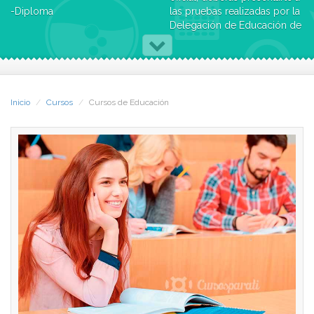
-Diploma
las pruebas realizadas por la
Delegación de Educación de
Una vez terminado el Curso,
cada provincia
recibirás el Certificado de
Inicio
Cursos
Cursos de Educación