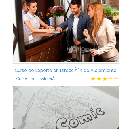
PatologÃ­as del aparato locomotor Conceptos
bÃ¡sicos de la Fisioterapia PatologÃ­a traumÃ¡tica
Principales lesiones...
Curso de Experto en DirecciÃ³n de Alojamiento
Cursos de HostelerÃ­a
PresentaciÃ³nUna de la actividad mÃ¡s productiva
para el establecimiento hotelero es la que
corresponde al hospedaje. Aunque la presencia de
un cliente interesa directa o...