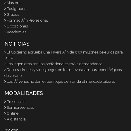
Masters
Postgrados
Grados
FormaciÃ³n Profesional
Oposiciones
Academias
NOTICIAS
El Gobierno aprueba una inversiÃ³n de 87,7 millones de euros para
la FP
Los ingenieros son los profesionales mÃ¡s demandados
Robots, drones y videojuegos en los nuevos campus tecnolÃ³gicos
de verano
Los jÃ³venes no dan el perfil que demanda el mercado laboral
MODALIDADES
Presencial
Semipresencial
Online
A distancia
TAGS