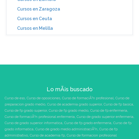
Cursos en Zaragoza
Cursos en Ceuta
Cursos en Melilla
Lo mÃ¡s buscado
Curso de eso
,
Curso de oposiciones
,
Curso de formaciÃ³n profesional
,
Curso de
preparacion grado medio
,
Curso de academia grado superior
,
Curso de fp basica
,
Curso de fp grado superior
,
Curso de fp grado medio
,
Curso de fp enfermeria
,
Curso de formaciÃ³n profesional enfermeria
,
Curso de grado superior enfermeria
,
Curso de grado superior informatica
,
Curso de fp grado enfermeria
,
Curso de fp
grado informatica
,
Curso de grado medio administraciÃ³n
,
Curso de fp
administrativo
,
Curso de academia fp
,
Curso de formacion profesional