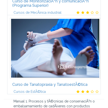
Curso de MonitorizaciÃ³n y comunicaciÃ³n
(Programa Superior)
Cursos de MecÃ¡nica industrial
El curso estÃ¡ formado por 3 mÃ³dulos:AUTÃMATAS
PROGRAMABLES I (6 ECTS)IntroducciÃ³n a la
automatizaciÃ³n. Elementos de un sistema
automatizado. Estructura del autÃ³mata...
Curso de Tanatopraxia y TanatoestÃ©tica
Cursos de EstÃ©tica
Manual 1. Procesos y tÃ©cnicas de conservaciÃ³n o
embalsamamiento de cadÃ¡veres con productos