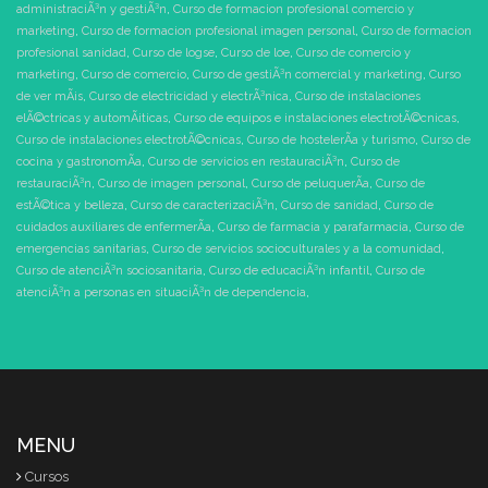
administraciÃ³n y gestiÃ³n
,
Curso de formacion profesional comercio y
marketing
,
Curso de formacion profesional imagen personal
,
Curso de formacion
profesional sanidad
,
Curso de logse
,
Curso de loe
,
Curso de comercio y
marketing
,
Curso de comercio
,
Curso de gestiÃ³n comercial y marketing
,
Curso
de ver mÃ¡s
,
Curso de electricidad y electrÃ³nica
,
Curso de instalaciones
elÃ©ctricas y automÃ¡ticas
,
Curso de equipos e instalaciones electrotÃ©cnicas
,
Curso de instalaciones electrotÃ©cnicas
,
Curso de hostelerÃ­a y turismo
,
Curso de
cocina y gastronomÃ­a
,
Curso de servicios en restauraciÃ³n
,
Curso de
restauraciÃ³n
,
Curso de imagen personal
,
Curso de peluquerÃ­a
,
Curso de
estÃ©tica y belleza
,
Curso de caracterizaciÃ³n
,
Curso de sanidad
,
Curso de
cuidados auxiliares de enfermerÃ­a
,
Curso de farmacia y parafarmacia
,
Curso de
emergencias sanitarias
,
Curso de servicios socioculturales y a la comunidad
,
Curso de atenciÃ³n sociosanitaria
,
Curso de educaciÃ³n infantil
,
Curso de
atenciÃ³n a personas en situaciÃ³n de dependencia
,
MENU
Cursos