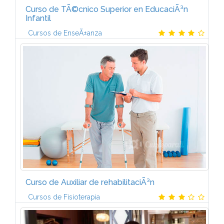
Curso de TÃ©cnico Superior en EducaciÃ³n
Infantil
Cursos de EnseÃ±anza
Contenido temÃ¡ticoT. 1: DidÃ¡ctica de la EducaciÃ³n
InfantilT. 2: AutonomÃ­a personal y SaludT. 3: El juego
infantil y su metodologÃ­aT. 4: ExpresiÃ³n y
ComunicaciÃ³nT. 5: Desarrollo...
Curso de Auxiliar de rehabilitaciÃ³n
Cursos de Fisioterapia
Unidad 1. Conceptos bÃ¡sicos de Fisioterapia y