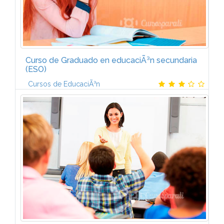
Curso de Graduado en educaciÃ³n secundaria
(ESO)
Cursos de EducaciÃ³n
Â· Ãmbito de ComunicaciÃ³n: Lengua espaÃ±ola y
extranjera y Literatura.Â· Ãmbito Social: Historia,
GeografÃ­a, Historia del Arte, EducaciÃ³n para la
CiudadanÃ­a.Â· Ãmbito...