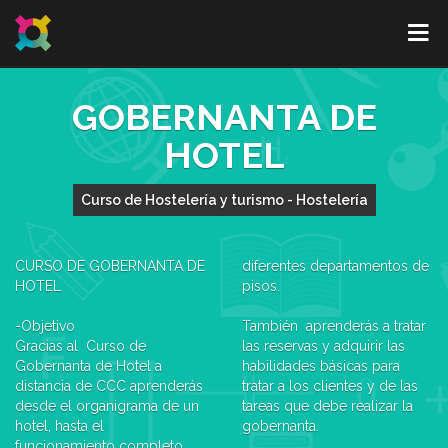
GOBERNANTA DE
HOTEL
Curso de Hostelería y turismo - Hostelería
CURSO DE GOBERNANTA DE
diferentes departamentos de
HOTEL
pisos.
-Objetivo
También aprenderás a tratar
Gracias al Curso de
las reservas y adquirir las
Gobernanta de Hotel a
habilidades básicas para
distancia de CCC aprenderás
tratar a los clientes y de las
desde el organigrama de un
tareas que debe realizar la
hotel, hasta el
gobernanta.
funcionamiento completo