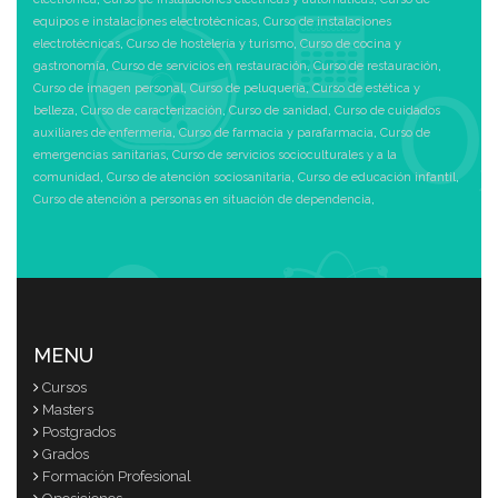
equipos e instalaciones electrotécnicas
,
Curso de instalaciones
electrotécnicas
,
Curso de hostelería y turismo
,
Curso de cocina y
gastronomía
,
Curso de servicios en restauración
,
Curso de restauración
,
Curso de imagen personal
,
Curso de peluquería
,
Curso de estética y
belleza
,
Curso de caracterización
,
Curso de sanidad
,
Curso de cuidados
auxiliares de enfermería
,
Curso de farmacia y parafarmacia
,
Curso de
emergencias sanitarias
,
Curso de servicios socioculturales y a la
comunidad
,
Curso de atención sociosanitaria
,
Curso de educación infantil
,
Curso de atención a personas en situación de dependencia
,
MENU
Cursos
Masters
Postgrados
Grados
Formación Profesional