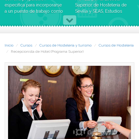
específica para incorporarse
Superior de Hostelería de
a un puesto de trabajo como
Sevilla y SEAS, Estudios
jefe de recepción,
Superiores Abiertos, en el
recepcionista, revenue,
que se indican los
manager o jefe de reservas.
contenidos y créditos de
estudio.
Inicio
Cursos
Cursos de Hostelería y turismo
Cursos de Hostelería
Recepcionista de Hotel (Programa Superior)