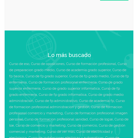
Lo más buscado
Curso de eso
,
Curso de oposiciones
,
Curso de formación profesional
,
Curso
de preparacion grado medio
,
Curso de academia grado superior
,
Curso de
fp basica
,
Curso de fp grado superior
,
Curso de fp grado medio
,
Curso de fp
enfermeria
,
Curso de formación profesional enfermeria
,
Curso de grado
superior enfermeria
,
Curso de grado superior informatica
,
Curso de fp
grado enfermeria
,
Curso de fp grado informatica
,
Curso de grado medio
administración
,
Curso de fp administrativo
,
Curso de academia fp
,
Curso
de formacion profesional administración y gestión
,
Curso de formacion
profesional comercio y marketing
,
Curso de formacion profesional imagen
personal
,
Curso de formacion profesional sanidad
,
Curso de logse
,
Curso de
loe
,
Curso de comercio y marketing
,
Curso de comercio
,
Curso de gestión
comercial y marketing
,
Curso de ver más
,
Curso de electricidad y
electrónica
,
Curso de instalaciones eléctricas y automáticas
,
Curso de