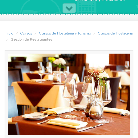
Titulación obtenida
estudio.
Inicio
Cursos
Cursos de Hostelería y turismo
Cursos de Hostelería
Gestión de Restaurantes