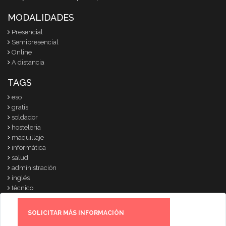
MODALIDADES
Presencial
Semipresencial
Online
A distancia
TAGS
eso
gratis
soldador
hosteleria
maquillaje
informática
salud
administración
inglés
técnico
© 2007-2024
www.cursosparati.com
|
info@cursosparati.com
|
SOLICITAR MÁS INFORMACIÓN
Anuncia aquí tu centro
|
Política de privacidad
|
Contacto