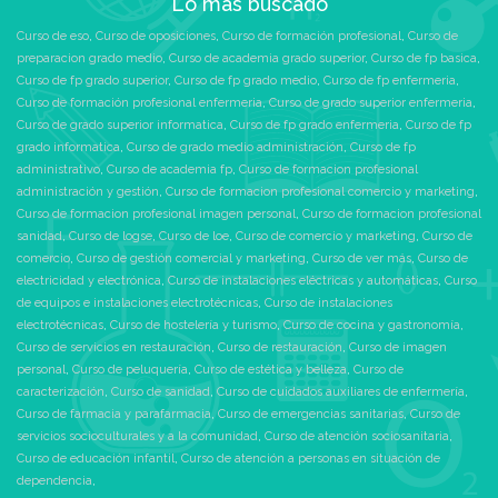
Lo más buscado
Curso de eso
,
Curso de oposiciones
,
Curso de formación profesional
,
Curso de
preparacion grado medio
,
Curso de academia grado superior
,
Curso de fp basica
,
Curso de fp grado superior
,
Curso de fp grado medio
,
Curso de fp enfermeria
,
Curso de formación profesional enfermeria
,
Curso de grado superior enfermeria
,
Curso de grado superior informatica
,
Curso de fp grado enfermeria
,
Curso de fp
grado informatica
,
Curso de grado medio administración
,
Curso de fp
administrativo
,
Curso de academia fp
,
Curso de formacion profesional
administración y gestión
,
Curso de formacion profesional comercio y marketing
,
Curso de formacion profesional imagen personal
,
Curso de formacion profesional
sanidad
,
Curso de logse
,
Curso de loe
,
Curso de comercio y marketing
,
Curso de
comercio
,
Curso de gestión comercial y marketing
,
Curso de ver más
,
Curso de
electricidad y electrónica
,
Curso de instalaciones eléctricas y automáticas
,
Curso
de equipos e instalaciones electrotécnicas
,
Curso de instalaciones
electrotécnicas
,
Curso de hostelería y turismo
,
Curso de cocina y gastronomía
,
Curso de servicios en restauración
,
Curso de restauración
,
Curso de imagen
personal
,
Curso de peluquería
,
Curso de estética y belleza
,
Curso de
caracterización
,
Curso de sanidad
,
Curso de cuidados auxiliares de enfermería
,
Curso de farmacia y parafarmacia
,
Curso de emergencias sanitarias
,
Curso de
servicios socioculturales y a la comunidad
,
Curso de atención sociosanitaria
,
Curso de educación infantil
,
Curso de atención a personas en situación de
dependencia
,