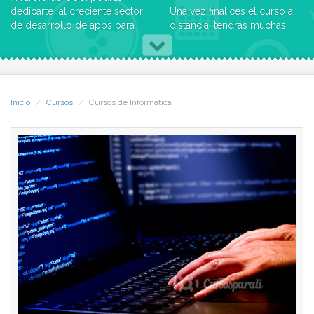
dedicarte al creciente sector
Una vez finalices el curso a
de desarrollo de apps para
distancia, tendrás muchas
móviles.
posibilidades de encontrar
un empleo relacionado con
* Aprenderás cómo funciona
tu formación:
Eclipse como IDE para
* Realización de proyectos
desarrollar aplicaciones en
de desarrollo y adaptación
Inicio
Cursos
Cursos de Informática
Java paradispositivos
para dispositivos móviles
móviles Android.
con sistema Android.
* Sabrás utilizar el
* Realización de proyectos
complemento para las API
IT.
de Google, que amplía el
* Gestor de proyectos de
SDK de Android, para
aplicaciones para
proporcionar a las
dispositivos móviles.
aplicaciones acceso a las
* Android developer
bibliotecas de Google.
Podrás añadir de forma
La duración aproximada de
rápida funciones de
este curso es de 250 horas.
asignación potentes a tus
aplicaciones de Android.