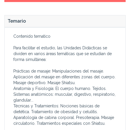
del masaje corporal: roces,
profesionales en los centros
fricciones, amasamientos,
deportivos y de talasoterapia,
hachazos, petrissage...
en cabinas de estética, etc.
Temario
Sabrás qué maniobras son
La formación como masajista
las más adecuadas para cada
es, asimismo, un mérito muy
zona del cuerpo y su orden
valorado en la selección de
Contenido tematico
de ejecución.
personal para el cuidado de
Conocerás los sistemas del
ancianos o enfermos
Para facilitar el estudio, las Unidades Didácticas se
cuerpo humano y el efecto
dividen en varios áreas temáticas que se estudian de
forma simultánea:
Prácticas de masaje: Manipulaciones del masaje.
Aplicación del masaje en diferentes zonas del cuerpo.
Masaje deportivo. Masaje Shiatsu.
Anatomía y Fisiología: El cuerpo humano. Tejidos.
Sistemas anatómicos: muscular, digestivo, respiratorio,
glandular...
Técnicas y Tratamientos: Nociones básicas de
dietética. Tratamiento de obesidad y celulitis.
Aparatología de cabina corporal. Presoterapia. Masaje
circulatorio. Tratamientos especiales con Shiatsu.