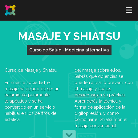
MASAJE Y SHIATSU
Curso de Salud - Medicina alternativa
Curso de Masaje y Shiatsu
del masaje sobre ellos.
Sabrás qué dolencias se
En nuestra sociedad, el
pueden aliviar o prevenir con
masaje ha dejado de ser un
el masaje y cuáles
tratamiento puramente
desaconsejan su práctica.
terapéutico y se ha
Aprenderás la técnica y
convertido en un servicio
forma de aplicación de la
habitual en los centros de
digitopresión, y cómo
estética.
combinar el Shiatsu con el
masaje convencional.
El masaje Shiatsu es una
Aprenderás a utilizar el