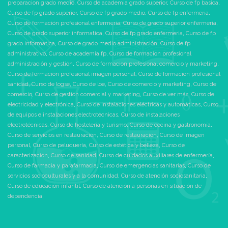
preparacion grado medio
,
Curso de academia grado superior
,
Curso de fp basica
,
Curso de fp grado superior
,
Curso de fp grado medio
,
Curso de fp enfermeria
,
Curso de formación profesional enfermeria
,
Curso de grado superior enfermeria
,
Curso de grado superior informatica
,
Curso de fp grado enfermeria
,
Curso de fp
grado informatica
,
Curso de grado medio administración
,
Curso de fp
administrativo
,
Curso de academia fp
,
Curso de formacion profesional
administración y gestión
,
Curso de formacion profesional comercio y marketing
,
Curso de formacion profesional imagen personal
,
Curso de formacion profesional
sanidad
,
Curso de logse
,
Curso de loe
,
Curso de comercio y marketing
,
Curso de
comercio
,
Curso de gestión comercial y marketing
,
Curso de ver más
,
Curso de
electricidad y electrónica
,
Curso de instalaciones eléctricas y automáticas
,
Curso
de equipos e instalaciones electrotécnicas
,
Curso de instalaciones
electrotécnicas
,
Curso de hostelería y turismo
,
Curso de cocina y gastronomía
,
Curso de servicios en restauración
,
Curso de restauración
,
Curso de imagen
personal
,
Curso de peluquería
,
Curso de estética y belleza
,
Curso de
caracterización
,
Curso de sanidad
,
Curso de cuidados auxiliares de enfermería
,
Curso de farmacia y parafarmacia
,
Curso de emergencias sanitarias
,
Curso de
servicios socioculturales y a la comunidad
,
Curso de atención sociosanitaria
,
Curso de educación infantil
,
Curso de atención a personas en situación de
dependencia
,