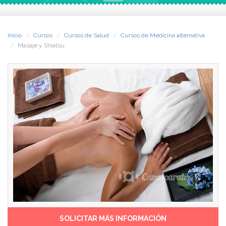
técnica oriental antiquísima,
masaje en el contexto de la
cuyos efectos beneficiosos
estética y del deporte,
están sobradamente
estableciendo las pautas de
contrastados.
trabajo para cada cliente.
Inicio
Cursos
Cursos de Salud
Cursos de Medicina alternativa
Resulta un complemento
Masaje y Shiatsu
¿Trabajas en el sector de las
idóneo para quienes trabajan
Terapias Alternativas, de la
en el ámbito de las terapias
Naturopatía o de la Estética?
alternativas o de la estética.
No lo dudes: amplía tu oferta
También para familiares o
de servicios con el masaje
cuidadores de ancianos o
Shiatsu. Tus clientes te lo
enfermos de larga duración,
agradecerán.
especialmente cuando la
actividad física está muy
Objetivos y Destinatarios
reducida.
El objetivo de este curso es
La duración del Curso es de
formarte como profesional
aproximadamente 210 horas
del masaje tradicional, y
de estudio
sobre esta base desarrollar
la especialidad de Masaje
Salidas Profesionales
Shiatsu. Y para conseguirlo:
Un buen masajista encuentra
SOLICITAR MÁS INFORMACIÓN
Aprenderás las maniobras
multitud de salidas