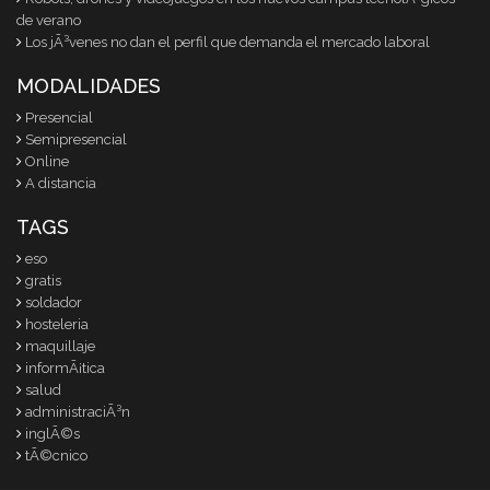
de verano
Los jÃ³venes no dan el perfil que demanda el mercado laboral
MODALIDADES
Presencial
Semipresencial
Online
A distancia
TAGS
eso
gratis
soldador
hosteleria
maquillaje
informÃ¡tica
salud
administraciÃ³n
inglÃ©s
tÃ©cnico