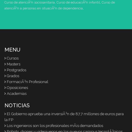
Curso de atenciÃ³n sociosanitaria
,
Curso de educaciÃ³n infantil
,
Curso de
atenciÃ³n a personas en situaciÃ³n de dependencia
,
MENU
Cursos
Masters
Postgrados
Grados
FormaciÃ³n Profesional
Oposiciones
Academias
NOTICIAS
El Gobierno aprueba una inversiÃ³n de 87,7 millones de euros para
la FP
Los ingenieros son los profesionales mÃ¡s demandados
Robots, drones y videojuegos en los nuevos campus tecnolÃ³gicos