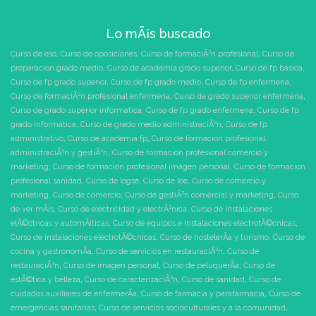
Lo mÃ¡s buscado
Curso de eso
,
Curso de oposiciones
,
Curso de formaciÃ³n profesional
,
Curso de
preparacion grado medio
,
Curso de academia grado superior
,
Curso de fp basica
,
Curso de fp grado superior
,
Curso de fp grado medio
,
Curso de fp enfermeria
,
Curso de formaciÃ³n profesional enfermeria
,
Curso de grado superior enfermeria
,
Curso de grado superior informatica
,
Curso de fp grado enfermeria
,
Curso de fp
grado informatica
,
Curso de grado medio administraciÃ³n
,
Curso de fp
administrativo
,
Curso de academia fp
,
Curso de formacion profesional
administraciÃ³n y gestiÃ³n
,
Curso de formacion profesional comercio y
marketing
,
Curso de formacion profesional imagen personal
,
Curso de formacion
profesional sanidad
,
Curso de logse
,
Curso de loe
,
Curso de comercio y
marketing
,
Curso de comercio
,
Curso de gestiÃ³n comercial y marketing
,
Curso
de ver mÃ¡s
,
Curso de electricidad y electrÃ³nica
,
Curso de instalaciones
elÃ©ctricas y automÃ¡ticas
,
Curso de equipos e instalaciones electrotÃ©cnicas
,
Curso de instalaciones electrotÃ©cnicas
,
Curso de hostelerÃ­a y turismo
,
Curso de
cocina y gastronomÃ­a
,
Curso de servicios en restauraciÃ³n
,
Curso de
restauraciÃ³n
,
Curso de imagen personal
,
Curso de peluquerÃ­a
,
Curso de
estÃ©tica y belleza
,
Curso de caracterizaciÃ³n
,
Curso de sanidad
,
Curso de
cuidados auxiliares de enfermerÃ­a
,
Curso de farmacia y parafarmacia
,
Curso de
emergencias sanitarias
,
Curso de servicios socioculturales y a la comunidad
,