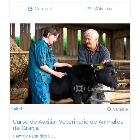
Compartir
MÃ¡s Info
Salud
Variable
Curso de Auxiliar Veterinario de Animales
de Granja
Centro de Estudios CCC