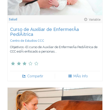
Salud
Variable
Curso de Auxiliar de EnfermerÃ­a
PediÃ¡trica
Centro de Estudios CCC
Objetivos:-El curso de Auxiliar de EnfermerÃ­a PediÃ¡trica de
CCC estÃ¡ enfocado a personas...
Compartir
MÃ¡s Info