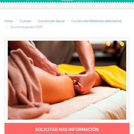
hecho que alcance difusión
dedicarte al Quiromasaje y
mundial.
hacer de él tu actividad
profesional. Y si quieres
El Dr. Santiago Ferrándiz
obtener la prestigiosa
Inicio
Cursos
Cursos de Salud
Cursos de Medicina alternativa
Santiveri ha impulsado la
acreditación de
Quiromasajista MDF
especialidad creada por su
Quiromasajista (Método
padre, adaptándola a las
Doctor Ferrándiz), una vez
necesidades actuales pero
terminado el Curso te
respetando sus principios.
ofrecemos la posibilidad de
Ha dirigido el Curso de
realizar una jornada
Quiromasaje MDF (Método
presencial en la Escuela de
Dr. Ferrándiz) que te ofrece
Quiromasaje Ferrándiz
CCC, con el que te
Santiveri para que puedas
capacitarás para ejercer esta
poner en práctica lo
prestigiosa especialidad.
aprendido a lo largo del
Curso, sin coste adicional
-Objetivos y Destinatarios-
alguno.
El objetivo final es formarte
como quiromasajista MDF,
Al terminar recibirás el carnet
tanto en el aspecto teórico
y una acreditación de la
como práctico. Estudiarás
Escuela de Quiromasaje que
los dos tipos principales de
certifica que te has formado
SOLICITAR MÁS INFORMACIÓN
Quiromasaje, el terapéutico y
en el Método Doctor