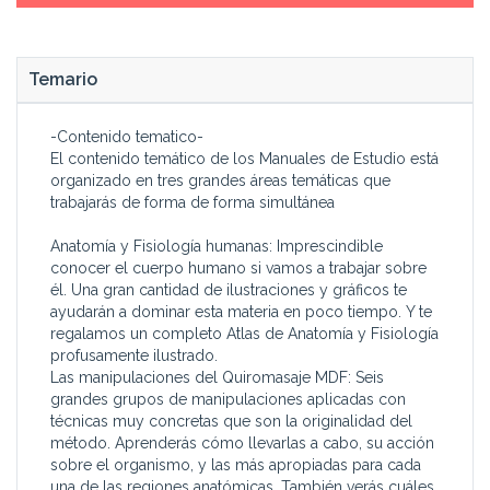
el higiénico, incluyendo en
Ferrándiz.
éste último las
especialidades del masaje
Formarás parte de la Bolsa
Temario
deportivo, el estético y el
de Empleo propia de CCC y
higiénico propiamente dicho.
de otras bolsas de empleo
Las grabaciones de vídeo te
asociadas con las que
-Contenido tematico-
enseñarán la técnica de cada
tenemos acuerdos de
El contenido temático de los Manuales de Estudio está
manipulación.
colaboración
organizado en tres grandes áreas temáticas que
trabajarás de forma de forma simultánea
Este Curso está dirigido a
Anatomía y Fisiología humanas: Imprescindible
conocer el cuerpo humano si vamos a trabajar sobre
él. Una gran cantidad de ilustraciones y gráficos te
ayudarán a dominar esta materia en poco tiempo. Y te
regalamos un completo Atlas de Anatomía y Fisiología
profusamente ilustrado.
Las manipulaciones del Quiromasaje MDF: Seis
grandes grupos de manipulaciones aplicadas con
técnicas muy concretas que son la originalidad del
método. Aprenderás cómo llevarlas a cabo, su acción
sobre el organismo, y las más apropiadas para cada
una de las regiones anatómicas. También verás cuáles