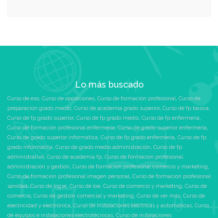
Lo más buscado
Curso de eso
,
Curso de oposiciones
,
Curso de formación profesional
,
Curso de
preparacion grado medio
,
Curso de academia grado superior
,
Curso de fp basica
,
Curso de fp grado superior
,
Curso de fp grado medio
,
Curso de fp enfermeria
,
Curso de formación profesional enfermeria
,
Curso de grado superior enfermeria
,
Curso de grado superior informatica
,
Curso de fp grado enfermeria
,
Curso de fp
grado informatica
,
Curso de grado medio administración
,
Curso de fp
administrativo
,
Curso de academia fp
,
Curso de formacion profesional
administración y gestión
,
Curso de formacion profesional comercio y marketing
,
Curso de formacion profesional imagen personal
,
Curso de formacion profesional
sanidad
,
Curso de logse
,
Curso de loe
,
Curso de comercio y marketing
,
Curso de
comercio
,
Curso de gestión comercial y marketing
,
Curso de ver más
,
Curso de
electricidad y electrónica
,
Curso de instalaciones eléctricas y automáticas
,
Curso
de equipos e instalaciones electrotécnicas
,
Curso de instalaciones