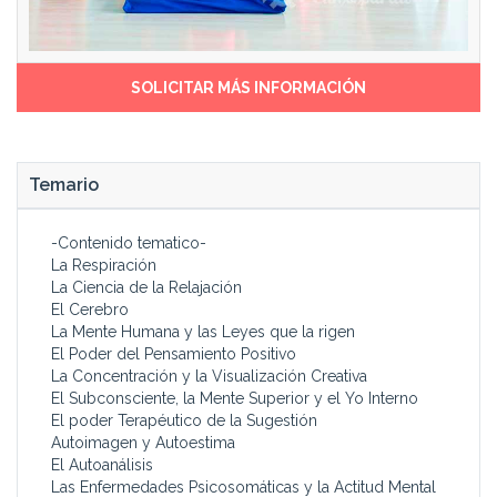
todas las técnicas de esta
cursos o seminarios; o
profesión para mejorar, en
colaborar en este área con
primer lugar, tu calidad de
centros de salud, de estética,
vida y bienestar, para ayudar
asociaciones deportivas,
SOLICITAR MÁS INFORMACIÓN
a las personas que te rodean
culturales, centros de
a superar sus problemas,
enseñanza, centros sociales,
para que te ganes la vida con
residencias de la tercera
lo que más te gusta.
edad, herbolarios... Se trata,
Temario
sin duda, de una de las
Este Curso está dirigido a
profesiones con más
todas las personas que
demanda social. Y por lo
-Contenido tematico-
deseen mejorar su salud de
tanto con un gran futuro.
La Respiración
forma integral, sus relaciones
La Ciencia de la Relajación
humanas y su vida en todos
Gracias a la metodología del
El Cerebro
los aspectos.
Curso experimentarás en ti
La Mente Humana y las Leyes que la rigen
A las personas que deseen
mismo las técnicas que
El Poder del Pensamiento Positivo
contribuir al bienestar de la
luego transmitirás a los
La Concentración y la Visualización Creativa
humanidad, difundiendo y
demás.
El Subconsciente, la Mente Superior y el Yo Interno
enseñando los
El poder Terapéutico de la Sugestión
Autoimagen y Autoestima
El Autoanálisis
Las Enfermedades Psicosomáticas y la Actitud Mental