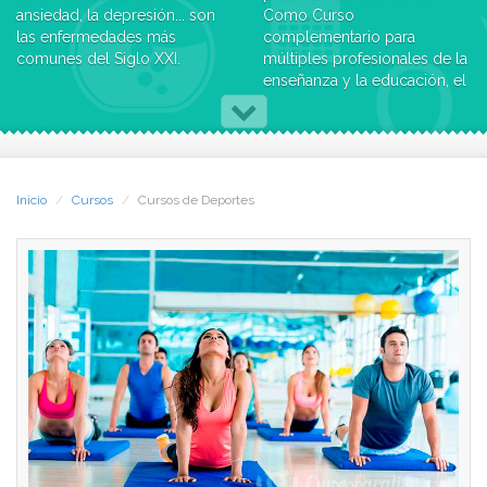
ansiedad, la depresión... son
Como Curso
las enfermedades más
complementario para
comunes del Siglo XXI.
múltiples profesionales de la
enseñanza y la educación, el
Si eres uno de los afectados,
deporte, la estética, la
unas técnicas de relajación
medicina, la psicología y las
adecuadas te aliviarán. Si no
diversas ramas de las
las sufres, te ayudarán a
medicinas académicas,
prevenirlas y a disfrutar de
alternativas, naturales,
Inicio
Cursos
Cursos de Deportes
una mayor calidad de vida.
manuales, sanitarias y
parasanitarias; en cualquiera
Y con un entrenamiento
de estas profesiones la
correcto puedes enseñar
relajación es básica.
estas técnicas a otros. Este
La duración del Curso oscila
curso de relajación y
entre 6 y 8 meses,
desarrollo personal te
dependiendo de la
formará para superar tus
dedicación que le preste el
problemas y para ayudar a
alumno.
otros a superarlos.
-Salidas Profesionales-
-Objetivos y Destinatarios-
Podrás dar clases
En poco tiempo dominarás
particulares, conferencias,