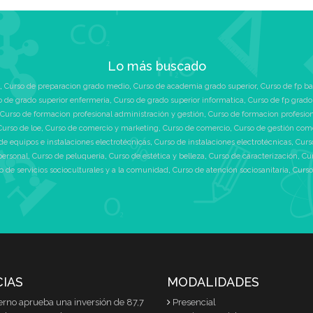
Lo más buscado
,
Curso de preparacion grado medio
,
Curso de academia grado superior
,
Curso de fp ba
o de grado superior enfermeria
,
Curso de grado superior informatica
,
Curso de fp grado
Curso de formacion profesional administración y gestión
,
Curso de formacion profesio
Curso de loe
,
Curso de comercio y marketing
,
Curso de comercio
,
Curso de gestión com
de equipos e instalaciones electrotécnicas
,
Curso de instalaciones electrotécnicas
,
Curs
personal
,
Curso de peluquería
,
Curso de estética y belleza
,
Curso de caracterización
,
Cu
o de servicios socioculturales y a la comunidad
,
Curso de atención sociosanitaria
,
Curso
CIAS
MODALIDADES
erno aprueba una inversión de 87,7
Presencial