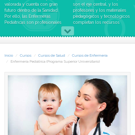
valorada y cuenta con gran
son el eje central, y los
futuro dentro de la Sanidad.
profesores y los materiales
Por ello, las Enfermeras
pedagógicos y tecnológicos
Pediátricas son profesionales
completan los recursos
de reconocido prestigio y
necesarios e imprescindibles
amplia proyección
para que pueda generarse tal
profesional.
experiencia. La base del éxito
del modelo consiste en la
El paciente neonato e infantil,
comunicación entre todos
Inicio
Cursos
Cursos de Salud
Cursos de Enfermería
por sus características de
los participantes. De ahí que
Enfermería Pediátrica (Programa Superior Universitario)
especial fragilidad, dificultad
el aprendizaje se desarrolle
de comunicación y atención
bajo un modelo secuencial,
a sus acompañantes, precisa
en el que todos los
de profesionales muy bien
componentes del grupo
preparados. Este Programa
avanzan, dentro del
Superior Universitario
programa, al mismo ritmo.
proporciona al profesional
de enfermería conocimientos
Objetivo general del
específicos que le permiten
programa: Actualizar los
administrar cuidados de
conocimientos en las nuevas
enfermería a enfermos
competencias necesarias
pediátricos en el ámbito de
para prestar cuidados de