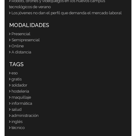
Robots, drones y videojuegos en los nuevos campus
tecnológicos de verano
Los jóvenes no dan el perfil que demanda el mercado laboral
MODALIDADES
Presencial
Semipresencial
Online
A distancia
TAGS
eso
gratis
soldador
hosteleria
maquillaje
informática
salud
administración
inglés
técnico