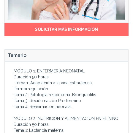
la atención primaria,
calidad al niño sano y
hospitalaria y extra-
enfermo en las situaciones
hospitalaria.
de salud más prevalentes.
Este curso de
SOLICITAR MÁS INFORMACIÓN
Temario
MÓDULO 1: ENFERMERÍA NEONATAL
Duración 50 horas.
Tema 1: Adaptación a la vida extrauterina.
Termorregulación.
Tema 2: Patología respiratoria: Bronquiolitis.
Tema 3: Recién nacido Pre-termino.
Tema 4: Reanimación neonatal.
MÓDULO 2: NUTRICIÓN Y ALIMENTACION EN EL NIÑO
Duración 50 horas.
Tema 1: Lactancia materna.