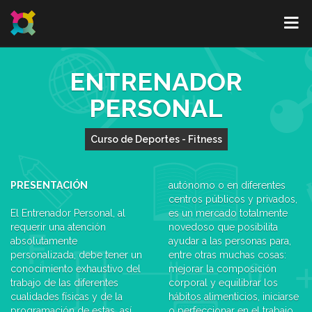
ENTRENADOR
PERSONAL
Curso de Deportes - Fitness
PRESENTACIÓN
autónomo o en diferentes
centros públicos y privados,
El Entrenador Personal, al
es un mercado totalmente
requerir una atención
novedoso que posibilita
absolutamente
ayudar a las personas para,
personalizada, debe tener un
entre otras muchas cosas:
conocimiento exhaustivo del
mejorar la composición
trabajo de las diferentes
corporal y equilibrar los
cualidades físicas y de la
hábitos alimenticios, iniciarse
programación de estas, así
o perfeccionar en el trabajo