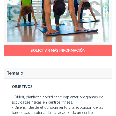
centros públicos y privados
en cualquier organización
abren un mercado de trabajo
deportiva.
totalmente novedoso. Por
ello, se necesitará de un
especialista en programas de
Fitness Wellness.
SOLICITAR MÁS INFORMACIÓN
Temario
OBJETIVOS
- Dirigir, planificar, coordinar e implantar programas de
actividades físicas en centros fitness.
- Diseñar, desde el conocimiento y la evolución de las
tendencias, la oferta de actividades de un centro