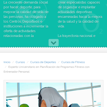
La creciente demanda social
crear especialistas capaces
por hacer deporte, para
de organizar e implantar
mejorar la calidad de vida de
actividades deportivas
las personas, ha obligado a
encaminadas hacia la mejora
los Centros Deportivos e
de la salud y la calidad de
instituciones a incrementar la
vida.
oferta de actividades
relacionadas con la
La trayectoria nacional e
condición física y la salud.
internacional del curso, el
Ante esta preocupación, han
nivel y experiencia de su
surgido numerosas
equipo de profesores y
actividades que tienen este
colaboradores y el prestigio
propósito, y que se
de sus jornadas presenciales,
Inicio
Cursos
Cursos de Deportes
Cursos de Fitness
enmarcan en el Fitness
dan gran prestigio a su
Experto Universitario en Planificación de Programas Fitness con
Wellness. Su Planificación,
titulación ante concursos de
Entrenador Personal
Programación e Implantación
servicios municipales,
son el motivo del curso.
técnicos-monitores
deportivos, entrenadores
Las grandes posibilidades
personales, coordinadores,
laborales y comerciales que
directores de Centros
presentan las actividades
Deportivos o cualquier
fitness en los diferentes
puesto de responsabilidad