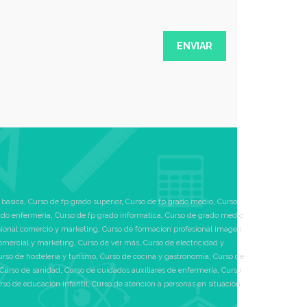
 basica
,
Curso de fp grado superior
,
Curso de fp grado medio
,
Curso
ado enfermeria
,
Curso de fp grado informatica
,
Curso de grado medio
sional comercio y marketing
,
Curso de formacion profesional imagen
omercial y marketing
,
Curso de ver más
,
Curso de electricidad y
urso de hostelería y turismo
,
Curso de cocina y gastronomía
,
Curso de
Curso de sanidad
,
Curso de cuidados auxiliares de enfermería
,
Curso
rso de educación infantil
,
Curso de atención a personas en situación