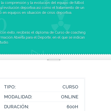
la comprensión y la evolución del equipo de fútbol
u evolución deportiva así como el tratamiento de un
o en equipos en situación de crisis deportiva.
on éxito, recibirás el diploma de Curso de coaching
rmación Abierta para el Deporte, en el que se indican
tudio.
TIPO:
CURSO
MODALIDAD:
ONLINE
DURACIÓN:
600H