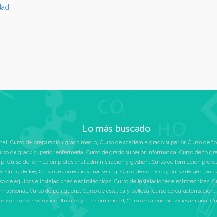
idad
Lo más buscado
nal
,
Curso de preparacion grado medio
,
Curso de academia grado superior
,
Curso de fp
rso de grado superior enfermeria
,
Curso de grado superior informatica
,
Curso de fp gr
fp
,
Curso de formacion profesional administración y gestión
,
Curso de formacion profe
e
,
Curso de loe
,
Curso de comercio y marketing
,
Curso de comercio
,
Curso de gestión c
so de equipos e instalaciones electrotécnicas
,
Curso de instalaciones electrotécnicas
,
C
n personal
,
Curso de peluquería
,
Curso de estética y belleza
,
Curso de caracterización
,
urso de servicios socioculturales y a la comunidad
,
Curso de atención sociosanitaria
,
Cu