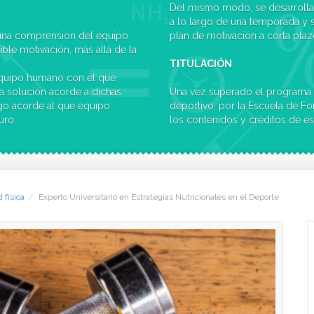
Del mismo modo, se desarrolla 
a lo largo de una temporada y s
 una comprensión del equipo
plan de motivación a corta plaz
le motivación, más allá de la
TITULACIÓN
l equipo humano con el que
a solución acorde a dichas
Una vez superado el programa c
zgo acorde al que equipo
deportivo, por la Escuela de Fo
uro.
los contenidos y créditos de es
 física
Experto Universitario en Estrategias Nutricionales en el Deporte