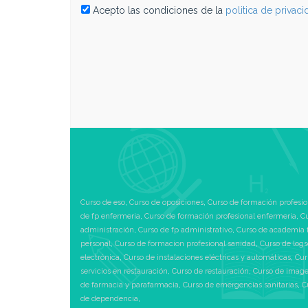
Acepto las condiciones de la
politica de privac
Curso de eso
,
Curso de oposiciones
,
Curso de formación profesio
de fp enfermeria
,
Curso de formación profesional enfermeria
,
Cu
administración
,
Curso de fp administrativo
,
Curso de academia 
personal
,
Curso de formacion profesional sanidad
,
Curso de logs
electrónica
,
Curso de instalaciones eléctricas y automáticas
,
Cur
servicios en restauración
,
Curso de restauración
,
Curso de image
de farmacia y parafarmacia
,
Curso de emergencias sanitarias
,
C
de dependencia
,