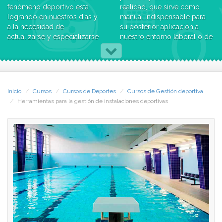
fenómeno deportivo está
realidad, que sirve como
logrando en nuestros días y
manual indispensable para
a la necesidad de
su posterior aplicación a
actualizarse y especializarse
nuestro entorno laboral o de
para el desarrollo
guía para emprender nuevos
profesional en el campo de
proyectos empresariales.
la gestión deportiva.
Inicio
Cursos
Cursos de Deportes
Cursos de Gestión deportiva
Herramientas para la gestión de instalaciones deportivas