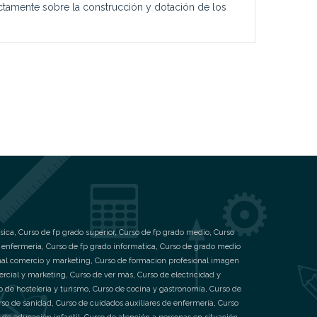
ctamente sobre la construcción y dotación de los
sica
,
Curso de fp grado superior
,
Curso de fp grado medio
,
Curso
 enfermeria
,
Curso de fp grado informatica
,
Curso de grado medio
nal comercio y marketing
,
Curso de formacion profesional imagen
ercial y marketing
,
Curso de ver más
,
Curso de electricidad y
o de hostelería y turismo
,
Curso de cocina y gastronomía
,
Curso de
rso de sanidad
,
Curso de cuidados auxiliares de enfermería
,
Curso