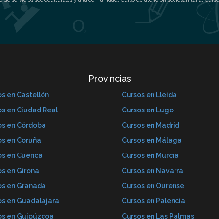
o de servicios socioculturales y a la comunidad
,
Curso de atención sociosanitaria
,
Curso
Provincias
s en Castellón
Cursos en Lleida
os en Ciudad Real
Cursos en Lugo
os en Córdoba
Cursos en Madrid
os en Coruña
Cursos en Málaga
os en Cuenca
Cursos en Murcia
os en Girona
Cursos en Navarra
os en Granada
Cursos en Ourense
os en Guadalajara
Cursos en Palencia
os en Guipúzcoa
Cursos en Las Palmas