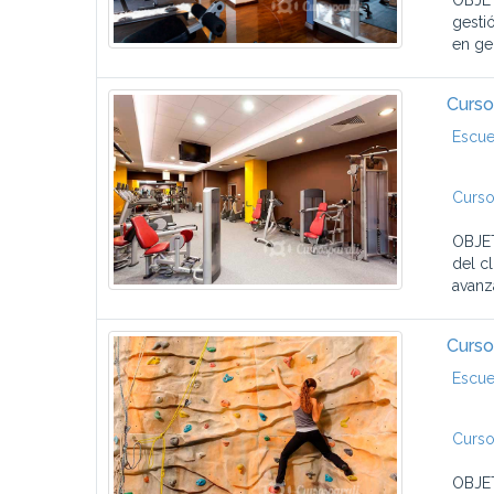
OBJET
gesti
en gen
Curso
Escue
Curso
OBJET
del c
avanz
Curso
Escue
Curso
OBJET