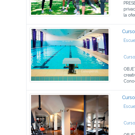
PRESE
priva
la ofe
Curso
Escue
Curso
OBJET
creat
Conoc
Curso
Escue
Curso