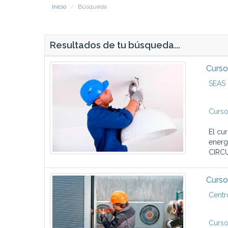
Inicio
Búsqueda
Resultados de tu búsqueda...
Curso
SEAS 
Curso
El cu
energ
CIRCU
Curso
Centr
Curso