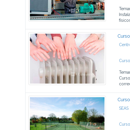
Temar
Insta
físico
Curso
Centr
Curso
Temar
Curso
corre
Curso
SEAS 
Curso