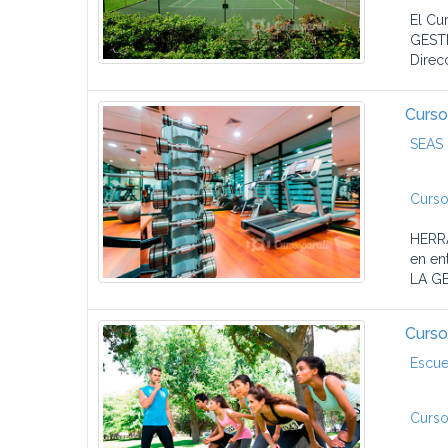
El Cu
GESTI
Direcc
Curso
SEAS 
Curso
HERRA
en en
LA GE
Curso
Escue
Curso