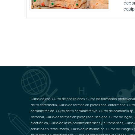
depor
equip
Curso de eso
,
Curso de oposiciones
,
Curso de formación profesional
de fp enfermeria
,
Curso de formación profesional enfermeria
,
Curs
administración
,
Curso de fp administrativo
,
Curso de academia fp
,
personal
,
Curso de formacion profesional sanidad
,
Curso de logse
,
electrónica
,
Curso de instalaciones eléctricas y automáticas
,
Curso 
servicios en restauración
,
Curso de restauración
,
Curso de imagen 