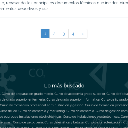
te, repasando los principales documentos técnicos que inciden dire
amientos deportivos y sus...
1
2
3
4
»
Lo más buscado
,
Curso de preparacion grado medio
,
Curso de academia grado superior
,
Curso de fp ba
o de grado superior enfermeria
,
Curso de grado superior informatica
,
Curso de fp grado
Curso de formacion profesional administración y gestión
,
Curso de formacion profesio
Curso de loe
,
Curso de comercio y marketing
,
Curso de comercio
,
Curso de gestión com
de equipos e instalaciones electrotécnicas
,
Curso de instalaciones electrotécnicas
,
Curs
personal
,
Curso de peluquería
,
Curso de estética y belleza
,
Curso de caracterización
,
Cu