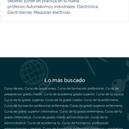
deberás poner en práctica en tu nueva
profesión:Automatismos industriales. Electrónica.
Electrotecnia. Máquinas eléctricas...
Lo más buscado
Curso de eso
,
Curso de oposiciones
,
Curso de formación profesional
,
Curso de
preparacion grado medio
,
Curso de academia grado superior
,
Curso de fp basica
,
Curso de fp grado superior
,
Curso de fp grado medio
,
Curso de fp enfermeria
,
Curso de formación profesional enfermeria
,
Curso de grado superior enfermeria
,
Curso de grado superior informatica
,
Curso de fp grado enfermeria
,
Curso de fp
grado informatica
,
Curso de grado medio administración
,
Curso de fp
administrativo
,
Curso de academia fp
,
Curso de formacion profesional
administración y gestión
,
Curso de formacion profesional comercio y marketing
,