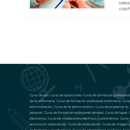
lider
coachi
Curso de eso
,
Curso de oposiciones
,
Curso de formación profesional
de fp enfermeria
,
Curso de formación profesional enfermeria
,
Curs
administración
,
Curso de fp administrativo
,
Curso de academia fp
,
personal
,
Curso de formacion profesional sanidad
,
Curso de logse
,
electrónica
,
Curso de instalaciones eléctricas y automáticas
,
Curso 
servicios en restauración
,
Curso de restauración
,
Curso de imagen 