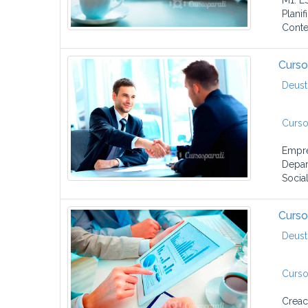
M1. E
Planif
Conte
Curso
Deust
Curso
Empre
Depar
Social (
Curso
Deust
Curso
Creac