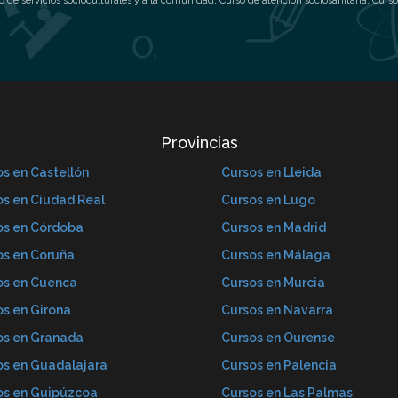
o de servicios socioculturales y a la comunidad
,
Curso de atención sociosanitaria
,
Curso
Provincias
s en Castellón
Cursos en Lleida
os en Ciudad Real
Cursos en Lugo
os en Córdoba
Cursos en Madrid
os en Coruña
Cursos en Málaga
os en Cuenca
Cursos en Murcia
os en Girona
Cursos en Navarra
os en Granada
Cursos en Ourense
os en Guadalajara
Cursos en Palencia
os en Guipúzcoa
Cursos en Las Palmas