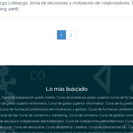
azgo Liderazgo, toma de decisiones y motivación de colaboradores.
ng, perfil...
1
2
Lo más buscado
,
Curso de preparacion grado medio
,
Curso de academia grado superior
,
Curso de fp ba
o de grado superior enfermeria
,
Curso de grado superior informatica
,
Curso de fp grado
Curso de formacion profesional administración y gestión
,
Curso de formacion profesio
Curso de loe
,
Curso de comercio y marketing
,
Curso de comercio
,
Curso de gestión com
de equipos e instalaciones electrotécnicas
,
Curso de instalaciones electrotécnicas
,
Curs
personal
,
Curso de peluquería
,
Curso de estética y belleza
,
Curso de caracterización
,
Cu