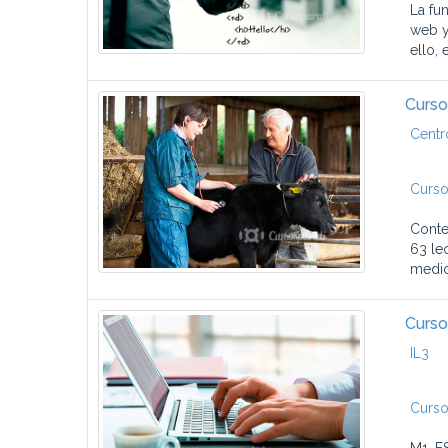
La fu
web y
ello,
Curso
Centr
Curso
Conte
63 le
medic
Curso
IL3
Curso