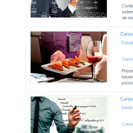
Conte
siste
de ma
Curso
Estud
Curso
Prese
bever
posici
Curs
Centr
Curso