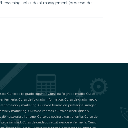
 El coaching aplicado al management (proceso de
sica
,
Curso de fp grado superior
,
Curso de fp grado medio
,
Curso
 enfermeria
,
Curso de fp grado informatica
,
Curso de grado medio
nal comercio y marketing
,
Curso de formacion profesional imagen
ercial y marketing
,
Curso de ver más
,
Curso de electricidad y
o de hostelería y turismo
,
Curso de cocina y gastronomía
,
Curso de
rso de sanidad
,
Curso de cuidados auxiliares de enfermería
,
Curso