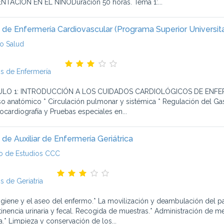
NTACION EN EL NIÑODuración 50 horas. Tema 1:...
 de Enfermería Cardiovascular (Programa Superior Universita
o Salud
s de Enfermería
O 1: INTRODUCCIÓN A LOS CUIDADOS CARDIOLÓGICOS DE ENFERMERÍA
o anatómico * Circulación pulmonar y sistémica * Regulación del Gast
rocardiografía y Pruebas especiales en...
 de Auxiliar de Enfermería Geriátrica
o de Estudios CCC
s de Geriatria
higiene y el aseo del enfermo.* La movilización y deambulación del pa
tinencia urinaria y fecal. Recogida de muestras.* Administración de 
a.* Limpieza y conservación de los...