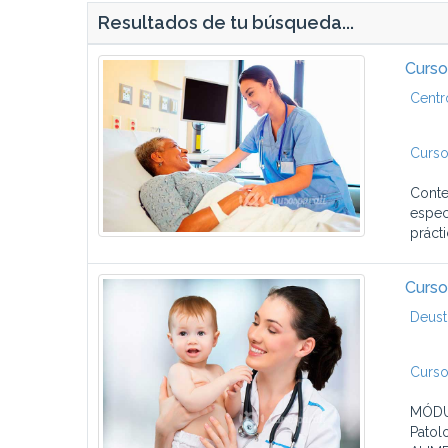
Resultados de tu búsqueda...
Curso
Centr
Curso
Conte
espec
prácti
Curso
Deust
Curso
MÓDUL
Patol