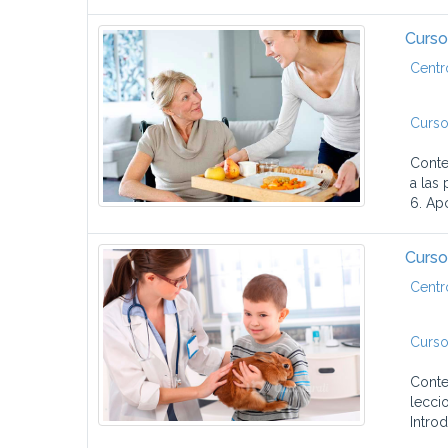
Curso
Centr
Curso
Conte
a las
6. Apo
Curso 
Centr
Curso
Conte
lecci
Introd