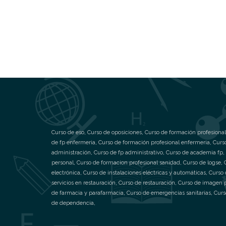
Curso de eso
,
Curso de oposiciones
,
Curso de formación profesional
de fp enfermeria
,
Curso de formación profesional enfermeria
,
Curs
administración
,
Curso de fp administrativo
,
Curso de academia fp
,
personal
,
Curso de formacion profesional sanidad
,
Curso de logse
,
electrónica
,
Curso de instalaciones eléctricas y automáticas
,
Curso 
servicios en restauración
,
Curso de restauración
,
Curso de imagen 
de farmacia y parafarmacia
,
Curso de emergencias sanitarias
,
Curs
de dependencia
,