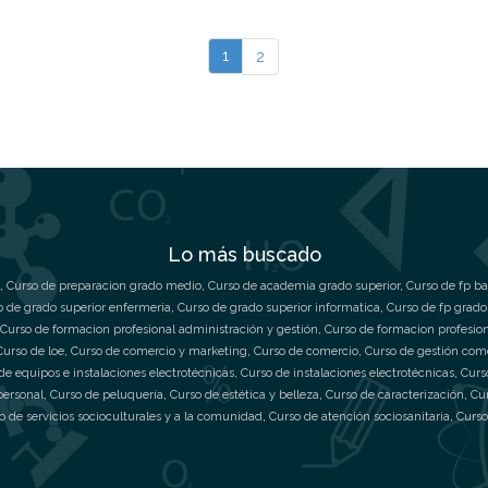
1
2
Lo más buscado
,
Curso de preparacion grado medio
,
Curso de academia grado superior
,
Curso de fp ba
o de grado superior enfermeria
,
Curso de grado superior informatica
,
Curso de fp grado
Curso de formacion profesional administración y gestión
,
Curso de formacion profesio
Curso de loe
,
Curso de comercio y marketing
,
Curso de comercio
,
Curso de gestión com
de equipos e instalaciones electrotécnicas
,
Curso de instalaciones electrotécnicas
,
Curs
personal
,
Curso de peluquería
,
Curso de estética y belleza
,
Curso de caracterización
,
Cu
o de servicios socioculturales y a la comunidad
,
Curso de atención sociosanitaria
,
Curso