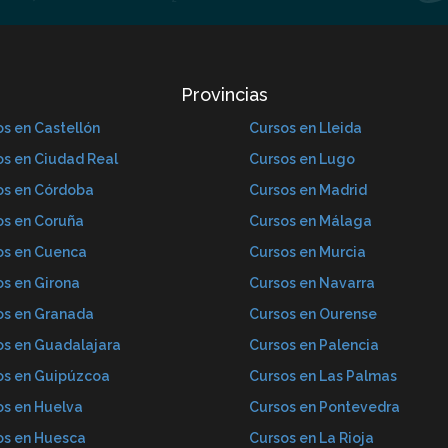
Provincias
s en Castellón
Cursos en Lleida
os en Ciudad Real
Cursos en Lugo
os en Córdoba
Cursos en Madrid
os en Coruña
Cursos en Málaga
os en Cuenca
Cursos en Murcia
os en Girona
Cursos en Navarra
os en Granada
Cursos en Ourense
os en Guadalajara
Cursos en Palencia
os en Guipúzcoa
Cursos en Las Palmas
os en Huelva
Cursos en Pontevedra
os en Huesca
Cursos en La Rioja