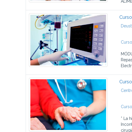
ALIME
Curso
Deust
Curso
MÓDUL
Repas
Elect
Curso
Centr
Curso
* La 
Incon
cirugí