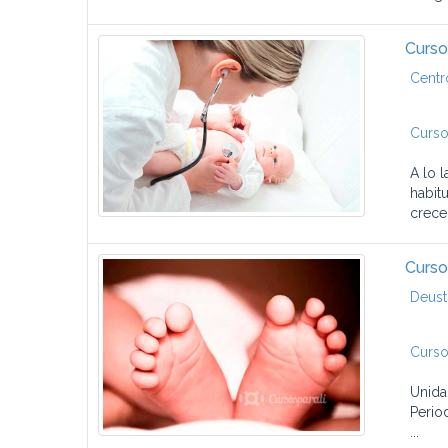
Curso
Centr
Curso
A lo 
habit
crece
Curso
Deust
Curso
Unida
Perio
...