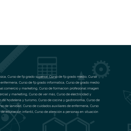
sica
,
Curso de fp grado superior
,
Curso de fp grado medio
,
Curso
 enfermeria
,
Curso de fp grado informatica
,
Curso de grado medio
nal comercio y marketing
,
Curso de formacion profesional imagen
ercial y marketing
,
Curso de ver más
,
Curso de electricidad y
o de hostelería y turismo
,
Curso de cocina y gastronomía
,
Curso de
rso de sanidad
,
Curso de cuidados auxiliares de enfermería
,
Curso
 de educación infantil
,
Curso de atención a personas en situación