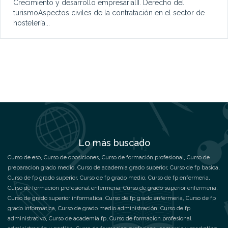
Crecimiento y desarrollo empresarialII. Derecho del
turismoAspectos civiles de la contratación en el sector de
hostelería...
Lo más buscado
Curso de eso
,
Curso de oposiciones
,
Curso de formación profesional
,
Curso de
preparacion grado medio
,
Curso de academia grado superior
,
Curso de fp basica
,
Curso de fp grado superior
,
Curso de fp grado medio
,
Curso de fp enfermeria
,
Curso de formación profesional enfermeria
,
Curso de grado superior enfermeria
,
Curso de grado superior informatica
,
Curso de fp grado enfermeria
,
Curso de fp
grado informatica
,
Curso de grado medio administración
,
Curso de fp
administrativo
,
Curso de academia fp
,
Curso de formacion profesional