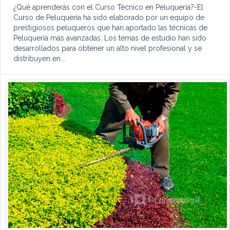
¿Qué aprenderás con el Curso Técnico en Peluquería?-El
Curso de Peluquería ha sido elaborado por un equipo de
prestigiosos peluqueros que han aportado las técnicas de
Peluquería más avanzadas. Los temas de estudio han sido
desarrollados para obtener un alto nivel profesional y se
distribuyen en...