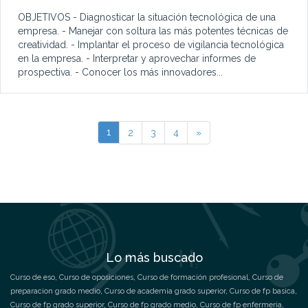
OBJETIVOS - Diagnosticar la situación tecnológica de una
empresa. - Manejar con soltura las más potentes técnicas de
creatividad. - Implantar el proceso de vigilancia tecnológica
en la empresa. - Interpretar y aprovechar informes de
prospectiva. - Conocer los más innovadores...
1
2
3
4
»
Lo más buscado
Curso de eso
,
Curso de oposiciones
,
Curso de formación profesional
,
Curso de
preparacion grado medio
,
Curso de academia grado superior
,
Curso de fp basica
,
Curso de fp grado superior
,
Curso de fp grado medio
,
Curso de fp enfermeria
,