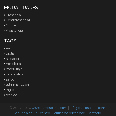
MODALIDADES
Presencial
Semipresencial
Online
A distancia
TAGS
eso
gratis
soldador
hosteleria
maquillaje
informática
salud
administración
inglés
técnico
© 2007-2024
www.cursosparati.com
|
info@cursosparati.com
|
Anuncia aquí tu centro
|
Política de privacidad
|
Contacto