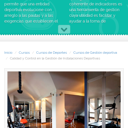
permite que una entidad
coherente de indicadores es
deportiva evolucione con
una herramienta de gestión
arreglo a las pautas y a las
cuya utilidad es facilitar y
exigencias que establecen el
ayudar a la toma de
mercado y los usuarios. Es
decisiones y proporcionar
una alternativa para mejorar
información periódica sobre
la competitividad y una
el nivel de cumplimiento de
forma de diferenciar los
los objetivos que con
productos y los servicios de
anterioridad se han
Inicio
Cursos
Cursos de Deportes
Cursos de Gestión deportiva
una entidad, dotándoles de
establecido.
Calidad y Control en la Gestión de Instalaciones Deportivas
un valor añadido y facilitando