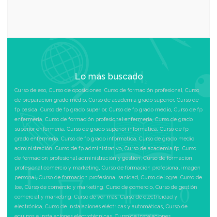
Lo más buscado
Curso de eso
,
Curso de oposiciones
,
Curso de formación profesional
,
Curso
de preparacion grado medio
,
Curso de academia grado superior
,
Curso de
fp basica
,
Curso de fp grado superior
,
Curso de fp grado medio
,
Curso de fp
enfermeria
,
Curso de formación profesional enfermeria
,
Curso de grado
superior enfermeria
,
Curso de grado superior informatica
,
Curso de fp
grado enfermeria
,
Curso de fp grado informatica
,
Curso de grado medio
administración
,
Curso de fp administrativo
,
Curso de academia fp
,
Curso
de formacion profesional administración y gestión
,
Curso de formacion
profesional comercio y marketing
,
Curso de formacion profesional imagen
personal
,
Curso de formacion profesional sanidad
,
Curso de logse
,
Curso de
loe
,
Curso de comercio y marketing
,
Curso de comercio
,
Curso de gestión
comercial y marketing
,
Curso de ver más
,
Curso de electricidad y
electrónica
,
Curso de instalaciones eléctricas y automáticas
,
Curso de
equipos e instalaciones electrotécnicas
,
Curso de instalaciones