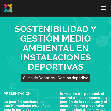
SOSTENIBILIDAD Y
GESTIÓN MEDIO
AMBIENTAL EN
INSTALACIONES
DEPORTIVAS
Curso de Deportes - Gestión deportiva
PRESENTACIÓN
formación del personal, el
control de los consumos, la
La gestión ambiental es
gestión de los residuos y el
una herramienta muy eficaz
mantenimiento preventivo,
para la actividad
con el objeto de minimizar