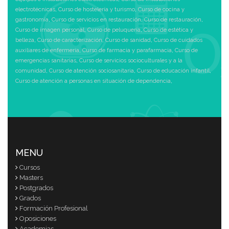
electrotécnicas
,
Curso de hostelería y turismo
,
Curso de cocina y
gastronomía
,
Curso de servicios en restauración
,
Curso de restauración
,
Curso de imagen personal
,
Curso de peluquería
,
Curso de estética y
belleza
,
Curso de caracterización
,
Curso de sanidad
,
Curso de cuidados
auxiliares de enfermería
,
Curso de farmacia y parafarmacia
,
Curso de
emergencias sanitarias
,
Curso de servicios socioculturales y a la
comunidad
,
Curso de atención sociosanitaria
,
Curso de educación infantil
,
Curso de atención a personas en situación de dependencia
,
MENU
Cursos
Masters
Postgrados
Grados
Formación Profesional
Oposiciones
Academias