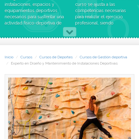
instalaciones, espacios y
curso se ajusta a las
equipamientos deportivos
competencias necesarias
necesarios para sustentar una
para realizar el ejercicio
actividad físico-deportiva de
profesional, siendo
calidad.
verdaderamente útil, práctico
El programa de Experto en
y cercano a la realidad,
Diseño y Mantenimiento de
dirigido tanto a la dirección y
Instalaciones Deportivas nos
gestión de entidades
muestra los tipos de
públicas como privadas,
Inicio
Cursos
Cursos de Deportes
Cursos de Gestión deportiva
instalaciones deportivas, sus
garantizando la preparación
Experto en Diseño y Mantenimiento de Instalaciones Deportivas
espacios de práctica y de
para dirigir o formar parte de
qué manera nos los
un equipo de diseño y
encontramos en nuestro
construcción de una
entorno. Nos ayuda a
Instalación Deportiva acorde
entender la envergadura que
a las tendencias actuales.
tiene actualmente la red de