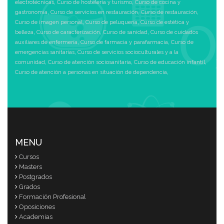
electrotécnicas
,
Curso de hostelería y turismo
,
Curso de cocina y
gastronomía
,
Curso de servicios en restauración
,
Curso de restauración
,
Curso de imagen personal
,
Curso de peluquería
,
Curso de estética y
belleza
,
Curso de caracterización
,
Curso de sanidad
,
Curso de cuidados
auxiliares de enfermería
,
Curso de farmacia y parafarmacia
,
Curso de
emergencias sanitarias
,
Curso de servicios socioculturales y a la
comunidad
,
Curso de atención sociosanitaria
,
Curso de educación infantil
,
Curso de atención a personas en situación de dependencia
,
MENU
Cursos
Masters
Postgrados
Grados
Formación Profesional
Oposiciones
Academias