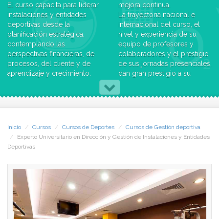
El curso capacita para liderar
mejora continua.
instalaciones y entidades
La trayectoria nacional e
deportivas desde la
internacional del curso, el
planificación estratégica,
nivel y experiencia de su
contemplando las
equipo de profesores y
perspectivas financieras, de
colaboradores y el prestigio
procesos, del cliente y de
de sus jornadas presenciales,
aprendizaje y crecimiento.
dan gran prestigio a su
Además permite desarrollar
titulación ante concursos de
el proyecto, construcción y
servicios municipales,
puesta en funcionamiento de
técnicos-monitores
instalaciones deportivas,
deportivos, entrenadores
además de aportar
personales, coordinadores,
Inicio
Cursos
Cursos de Deportes
Cursos de Gestión deportiva
conocimientos para elaborar
directores de centros
Experto Universitario en Dirección y Gestión de Instalaciones y Entidades
y gestionar programas de
deportivos o cualquier
Deportivas
actividades deportivas,
puesto de responsabilidad
organizar eventos
en cualquier organización
deportivos; desde los
deportiva.