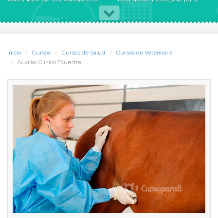
los caballos y para llevar a
trabajar en una clínica
cabo tareas de higiene, de
ecuestre, y que, por lo tanto,
medicina preventiva,
deban conocer los
primeros auxilios y
fundamentos del cuidado y
mantenimiento de las
la atención a estos animales
Inicio
Cursos
Cursos de Salud
Cursos de Veterinaria
instalaciones hípicas.
desde una perspectiva
Auxiliar Clínico Ecuestre
sanitaria.
CCC te presenta el Curso de
Auxiliar Clínico Ecuestre para
-Salidas Profesionales-
proporcionar los
Con los conocimientos que
conocimientos necesarios a
adquirirás con este Curso
todos aquellos que trabajan
podrás desarrollar las
o quieren trabajar con
siguientes actividades:
caballos en su vertiente más
práctica y vocacional.
Apoyo a las tareas de
asistencia y cuidados del
Este Curso está dirigido a:
caballo y en procesos pre y
post-operatorios
Personas que trabajen en
Soporte de monitores de
clínicas o establecimientos
formación
especializados en razas
Auxiliar general de centros
ecuestres y que su contacto
hípicos