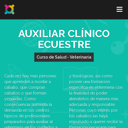
AUXILIAR CLÍNICO
ECUESTRE
Curso de Salud - Veterinaria
Cada vez hay más personas
y fisiológicas, así como
que aprenden a montar a
poseer una formación
caballo, que compran
específica en enfermería con
caballos o que forman
la finalidad de poder
yeguadas. Como
atenderlos de manera más
consecuencia, aumenta la
adecuada y responsable.
demanda en los centros
Personas cuyo interés por
hípicos de profesionales
los caballos las haya
preparados para auxiliar al
impulsado a querer recibir la
veterinario en los cuidados a
formación necesaria para