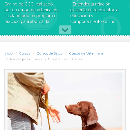
Canino de CCC, realizado
* Entender la relación
por un grupo de veterinarios,
existente entre psicología,
ha elaborado un programa
educación y
práctico para abordar la
comportamiento canino.
psicología, la educación y el
* Desarrollar las capacidades
adiestramiento del perro,
de los perros y sentar las
para conseguir el desarrollo
bases para un adecuado
integral de sus capacidades.
adiestramiento en función
del objetivo a conseguir y las
Inicio
Cursos
Cursos de Salud
Cursos de Veterinaria
-Objetivos-
capacidades innatas de los
Psicología, Educación y Adiestramiento Canino
¿Cuál es el objetivo del
mismos.
Curso de Adiestramiento de
El principal objetivo del
Perros?
Curso de Adiestramiento de
Si originariamente los únicos
Perros es que conozcas los
cuidados que se creían
tres aspectos que garantizan
necesarios para los animales
el desarrollo integral de tu
eran, básicamente,
mascota: el estudio del
proporcionarles alimentación
comportamiento innato
y una mínima higiene,
(psicología), los
actualmente queremos que
procedimientos y técnicas
nuestros animales sean
para el aprendizaje
capaces de realizar
(educación) y la realización