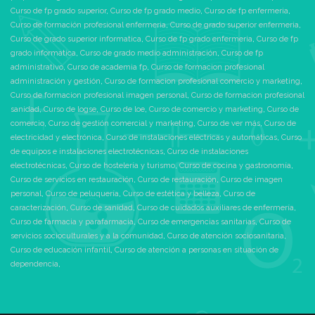
Curso de fp grado superior
,
Curso de fp grado medio
,
Curso de fp enfermeria
,
Curso de formación profesional enfermeria
,
Curso de grado superior enfermeria
,
Curso de grado superior informatica
,
Curso de fp grado enfermeria
,
Curso de fp
grado informatica
,
Curso de grado medio administración
,
Curso de fp
administrativo
,
Curso de academia fp
,
Curso de formacion profesional
administración y gestión
,
Curso de formacion profesional comercio y marketing
,
Curso de formacion profesional imagen personal
,
Curso de formacion profesional
sanidad
,
Curso de logse
,
Curso de loe
,
Curso de comercio y marketing
,
Curso de
comercio
,
Curso de gestión comercial y marketing
,
Curso de ver más
,
Curso de
electricidad y electrónica
,
Curso de instalaciones eléctricas y automáticas
,
Curso
de equipos e instalaciones electrotécnicas
,
Curso de instalaciones
electrotécnicas
,
Curso de hostelería y turismo
,
Curso de cocina y gastronomía
,
Curso de servicios en restauración
,
Curso de restauración
,
Curso de imagen
personal
,
Curso de peluquería
,
Curso de estética y belleza
,
Curso de
caracterización
,
Curso de sanidad
,
Curso de cuidados auxiliares de enfermería
,
Curso de farmacia y parafarmacia
,
Curso de emergencias sanitarias
,
Curso de
servicios socioculturales y a la comunidad
,
Curso de atención sociosanitaria
,
Curso de educación infantil
,
Curso de atención a personas en situación de
dependencia
,