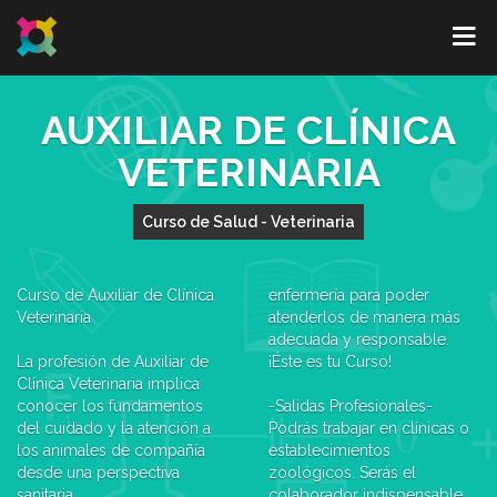
AUXILIAR DE CLÍNICA
VETERINARIA
Curso de Salud - Veterinaria
Curso de Auxiliar de Clínica
enfermería para poder
Veterinaria
atenderlos de manera más
adecuada y responsable.
La profesión de Auxiliar de
¡Éste es tu Curso!
Clínica Veterinaria implica
conocer los fundamentos
-Salidas Profesionales-
del cuidado y la atención a
Podrás trabajar en clínicas o
los animales de compañía
establecimientos
desde una perspectiva
zoológicos. Serás el
sanitaria.
colaborador indispensable