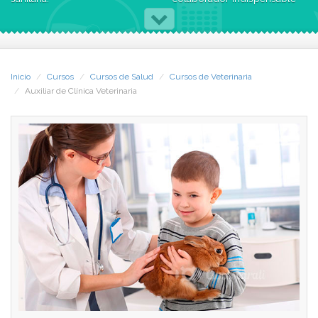
del veterinario.
Si tienes un gran interés por
el mundo animal y quieres
Obtendrás una formación en
recibir la formación necesaria
enfermería para poder
para poder desempeñar esta
atender profesionalmente a
Inicio
Cursos
Cursos de Salud
Cursos de Veterinaria
ocupación, si ya trabajas en
los animales.
Auxiliar de Clínica Veterinaria
clínicas o establecimientos
zoológicos donde el
Formarás parte de la Bolsa
contacto diario con los
de Empleo propia de CCC y
animales te exigen un mejor
de otras bolsas de empleo
conocimiento de sus
asociadas con las que
características fisiológicas, y
tenemos acuerdos de
tener una formación en
colaboración