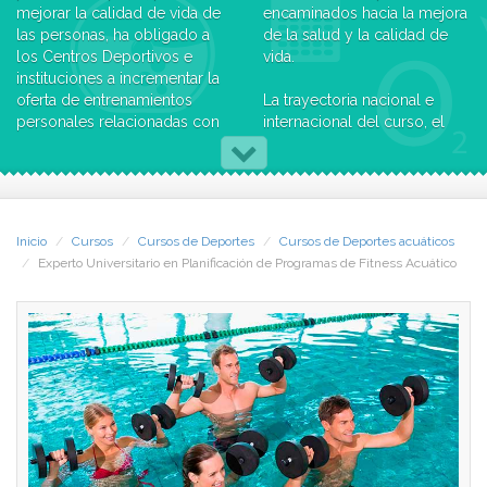
mejorar la calidad de vida de
encaminados hacia la mejora
las personas, ha obligado a
de la salud y la calidad de
los Centros Deportivos e
vida.
instituciones a incrementar la
oferta de entrenamientos
La trayectoria nacional e
personales relacionadas con
internacional del curso, el
la condición física y la salud.
nivel y experiencia de su
Su planificación,
equipo de profesores y
programación e implantación
colaboradores y el prestigio
son el motivo del curso.
de sus jornadas presenciales,
dan gran prestigio a su
Inicio
Cursos
Cursos de Deportes
Cursos de Deportes acuáticos
Las grandes posibilidades
titulación ante concursos de
Experto Universitario en Planificación de Programas de Fitness Acuático
laborales y comerciales que
servicios municipales,
presentan los
técnicos-monitores
entrenamientos personales,
deportivos, entrenadores
en los diferentes centros
personales, coordinadores,
públicos y privados, abren
directores de Centros
un mercado de trabajo
Deportivos o cualquier
totalmente novedoso. Por
puesto de responsabilidad
ello, se necesitarán
en cualquier organización
especialistas en programas
deportiva.
de entrenamientos