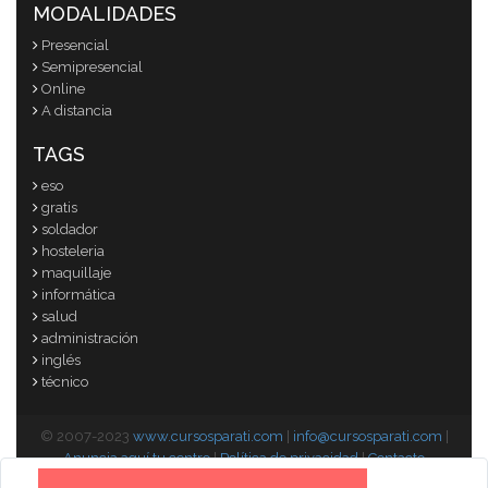
MODALIDADES
Presencial
Semipresencial
Online
A distancia
TAGS
eso
gratis
soldador
hosteleria
maquillaje
informática
salud
administración
inglés
técnico
© 2007-2023
www.cursosparati.com
|
info@cursosparati.com
|
Anuncia aquí tu centro
|
Política de privacidad
|
Contacto