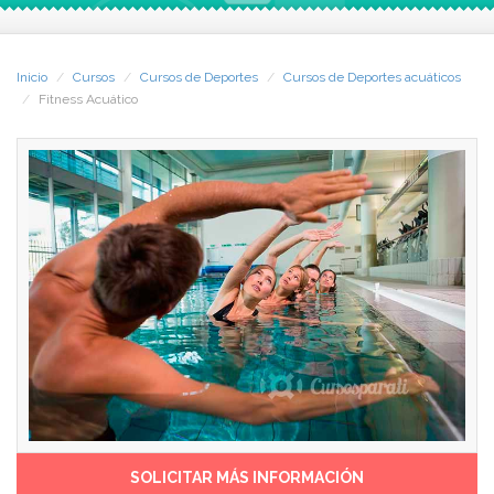
actividades, superando la
evolución de las actividades
idea de la natación como
acuáticas, el curso te
única opción en el agua.
dispondrá para ser capaz de
Este cambio afecta a todos
innovar en la oferta de las
Inicio
Cursos
Cursos de Deportes
Cursos de Deportes acuáticos
los niveles que engloban la
actividades acuáticas, con
Fitness Acuático
oferta; el tipo de
grandes posibilidades
instalaciones, el tipo de
laborales en Centros
servicio, su gestión, etc. Y se
Deportivos privados y
traduce en un amplio
públicos,
margen de oferta, abordando
SOLICITAR MÁS INFORMACIÓN