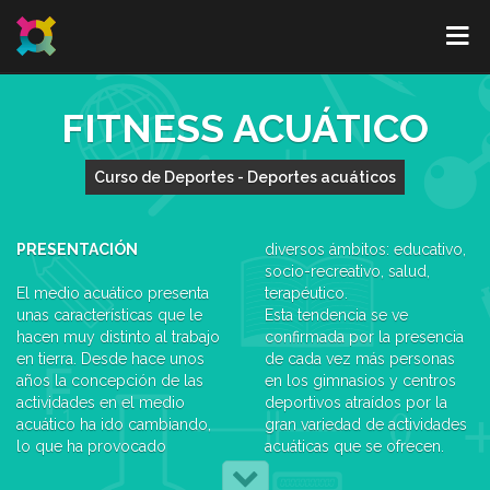
FITNESS ACUÁTICO
Curso de Deportes - Deportes acuáticos
PRESENTACIÓN
diversos ámbitos: educativo,
socio-recreativo, salud,
El medio acuático presenta
terapéutico.
unas características que le
Esta tendencia se ve
hacen muy distinto al trabajo
confirmada por la presencia
en tierra. Desde hace unos
de cada vez más personas
años la concepción de las
en los gimnasios y centros
actividades en el medio
deportivos atraídos por la
acuático ha ido cambiando,
gran variedad de actividades
lo que ha provocado
acuáticas que se ofrecen.
cambios en la oferta de
Desde el conocimiento de la