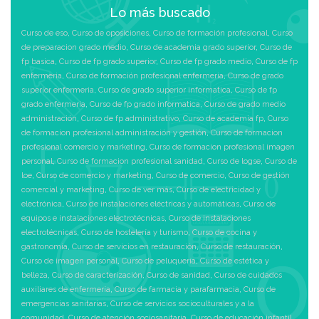
Lo más buscado
Curso de eso
,
Curso de oposiciones
,
Curso de formación profesional
,
Curso
de preparacion grado medio
,
Curso de academia grado superior
,
Curso de
fp basica
,
Curso de fp grado superior
,
Curso de fp grado medio
,
Curso de fp
enfermeria
,
Curso de formación profesional enfermeria
,
Curso de grado
superior enfermeria
,
Curso de grado superior informatica
,
Curso de fp
grado enfermeria
,
Curso de fp grado informatica
,
Curso de grado medio
administración
,
Curso de fp administrativo
,
Curso de academia fp
,
Curso
de formacion profesional administración y gestión
,
Curso de formacion
profesional comercio y marketing
,
Curso de formacion profesional imagen
personal
,
Curso de formacion profesional sanidad
,
Curso de logse
,
Curso de
loe
,
Curso de comercio y marketing
,
Curso de comercio
,
Curso de gestión
comercial y marketing
,
Curso de ver más
,
Curso de electricidad y
electrónica
,
Curso de instalaciones eléctricas y automáticas
,
Curso de
equipos e instalaciones electrotécnicas
,
Curso de instalaciones
electrotécnicas
,
Curso de hostelería y turismo
,
Curso de cocina y
gastronomía
,
Curso de servicios en restauración
,
Curso de restauración
,
Curso de imagen personal
,
Curso de peluquería
,
Curso de estética y
belleza
,
Curso de caracterización
,
Curso de sanidad
,
Curso de cuidados
auxiliares de enfermería
,
Curso de farmacia y parafarmacia
,
Curso de
emergencias sanitarias
,
Curso de servicios socioculturales y a la
comunidad
,
Curso de atención sociosanitaria
,
Curso de educación infantil
,