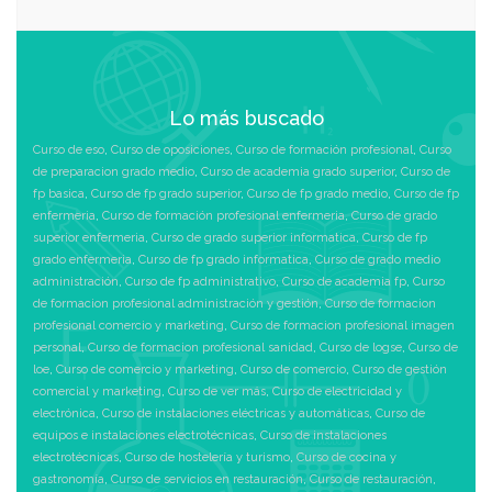
Lo más buscado
Curso de eso
,
Curso de oposiciones
,
Curso de formación profesional
,
Curso
de preparacion grado medio
,
Curso de academia grado superior
,
Curso de
fp basica
,
Curso de fp grado superior
,
Curso de fp grado medio
,
Curso de fp
enfermeria
,
Curso de formación profesional enfermeria
,
Curso de grado
superior enfermeria
,
Curso de grado superior informatica
,
Curso de fp
grado enfermeria
,
Curso de fp grado informatica
,
Curso de grado medio
administración
,
Curso de fp administrativo
,
Curso de academia fp
,
Curso
de formacion profesional administración y gestión
,
Curso de formacion
profesional comercio y marketing
,
Curso de formacion profesional imagen
personal
,
Curso de formacion profesional sanidad
,
Curso de logse
,
Curso de
loe
,
Curso de comercio y marketing
,
Curso de comercio
,
Curso de gestión
comercial y marketing
,
Curso de ver más
,
Curso de electricidad y
electrónica
,
Curso de instalaciones eléctricas y automáticas
,
Curso de
equipos e instalaciones electrotécnicas
,
Curso de instalaciones
electrotécnicas
,
Curso de hostelería y turismo
,
Curso de cocina y
gastronomía
,
Curso de servicios en restauración
,
Curso de restauración
,