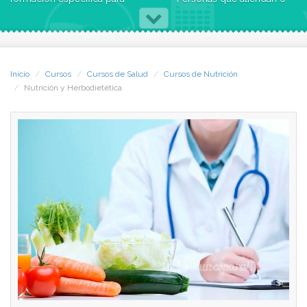
perfeccionar su dedicación
cuiden a personas mayores
profesional.
fuera del ámbito profesional.
Profesionales en el campo
Inicio
Cursos
Cursos de Salud
Cursos de Nutrición
Nutrición y Herbodietética