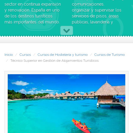
sector en continua expansión
comunicaciones.
y renovación. España en uno
organizar y supervisar los
de los destinos turísticos
servicios de pisos, áreas
más importantes del mundo.
públicas, lavandería y
lencería, aportando la
Por esta razón y dada la
asistencia técnica y operativa
amplia oferta turística, CCC
necesaria.
ha desarrollado el Nuevo
desarrollar, organizar,
Curso de Técnico Superior
ejecutar y controlar las
Inicio
Cursos
Cursos de Hostelería y turismo
Cursos de Turismo
en Gestión de Alojamientos
acciones comerciales que
Técnico Superior en Gestión de Alojamientos Turísticos
Turísticos, que te permitirá
correspondan.
una rápida entrada al
2. Todas aquellas personas
mercado laboral con una alta
que no perteneciendo al
cualificación profesional.
ámbito turístico quieran
Además, al finalizar el curso,
dedicarse a la gestión,
estarás preparado para
dirección y coordinación de
superar la prueba para la
alojamientos de forma eficaz
obtención del Título Oficial
y organizada.
de FP Grado Superior de
Técnico Superior en Gestión
Llegamos a acuerdos de
de Alojamientos Turísticos.
colaboración con numerosas
empresas y centros, entre