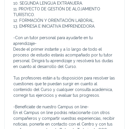
10. SEGUNDA LENGUA EXTRANJERA.
que se hayan acordado para
* Recepcionista.
11. PROYECTO DE GESTIÓN DE ALOJAMIENTO
obtener los resultados
* Encargado de
TURÍSTICO.
económicos esperados,
comunicaciones.
12. FORMACIÓN Y ORIENTACIÓN LABORAL.
prestando servicio
* Gobernante/a.
13. EMPRESA E INICIATIVA EMPRENDEDORA.
directamente en el área de
* Subgobernante/a.
alojamiento y asegurando la
* Encargado de lavandería y
-Con un tutor personal para ayudarte en tu
mayor satisfacción óptima
lencería.
aprendizaje-
posible al cliente.
* Relaciones públicas.
Desde el primer instante y a lo largo de todo el
* Promotor de alojamiento.
proceso de estudio estarás acompañado por tu tutor
-¿Cuáles son los
* Encargado de camping.
personal. Dirigirá tu aprendizaje y resolverá tus dudas
destinatarios del curso?-
* Recepcionista de camping.
en cuanto al desarrollo del Curso.
1. Todas aquellas personas
que se hallen ejerciendo su
Formarás parte de la Bolsa
Tus profesores están a tu disposición para resolver las
actividad en el sector
de Empleo propia de CCC y
cuestiones que te puedan surgir en cuanto al
turístico, se hallen vinculados
de otras bolsas de empleo
contenido del Curso y cualquier consulta académica,
con el sector de los
asociadas con las que
corregir tus ejercicios y evaluar tus progresos.
alojamientos, y quieran
tenemos acuerdos de
promocionarse asumiendo
colaboración
-Benefíciate de nuestro Campus on line-
las responsabilidades
En el Campus on line podrás relacionarte con otros
propias de este perfil:
compañeros y compartir vuestras experiencias, recibir
noticias, ponerte en contacto con el Centro y con tus