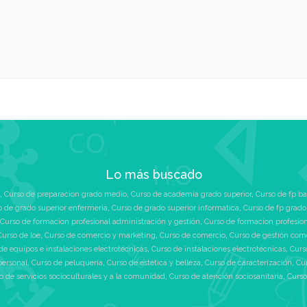
Lo más buscado
,
Curso de preparacion grado medio
,
Curso de academia grado superior
,
Curso de fp ba
o de grado superior enfermeria
,
Curso de grado superior informatica
,
Curso de fp grado
Curso de formacion profesional administración y gestión
,
Curso de formacion profesio
Curso de loe
,
Curso de comercio y marketing
,
Curso de comercio
,
Curso de gestión com
de equipos e instalaciones electrotécnicas
,
Curso de instalaciones electrotécnicas
,
Curs
personal
,
Curso de peluquería
,
Curso de estética y belleza
,
Curso de caracterización
,
Cu
o de servicios socioculturales y a la comunidad
,
Curso de atención sociosanitaria
,
Curso