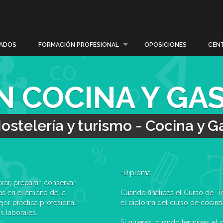
ADOS
FORMACIÓN PROFESIONAL
OPOSICIONES
CEN
N COCINA Y G
ostelería y turismo - Cocina y 
-Diploma
ar, preparar, conservar,
as en el ámbito de la
Cuando finalices el Curso de Té
or práctica profesional,
el diploma del curso de cocina
s laborales.
Si quieres, cuando termines el