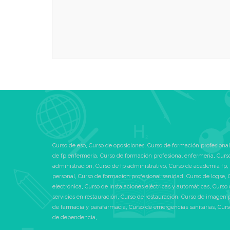
Curso de eso
,
Curso de oposiciones
,
Curso de formación profesional
de fp enfermeria
,
Curso de formación profesional enfermeria
,
Curs
administración
,
Curso de fp administrativo
,
Curso de academia fp
,
personal
,
Curso de formacion profesional sanidad
,
Curso de logse
,
electrónica
,
Curso de instalaciones eléctricas y automáticas
,
Curso 
servicios en restauración
,
Curso de restauración
,
Curso de imagen 
de farmacia y parafarmacia
,
Curso de emergencias sanitarias
,
Curs
de dependencia
,