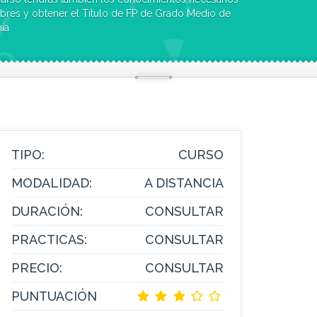
libres y obtener el Título de FP de Grado Medio de
ía
TIPO:
CURSO
MODALIDAD:
A DISTANCIA
DURACIÓN:
CONSULTAR
PRACTICAS:
CONSULTAR
PRECIO:
CONSULTAR
PUNTUACIÓN