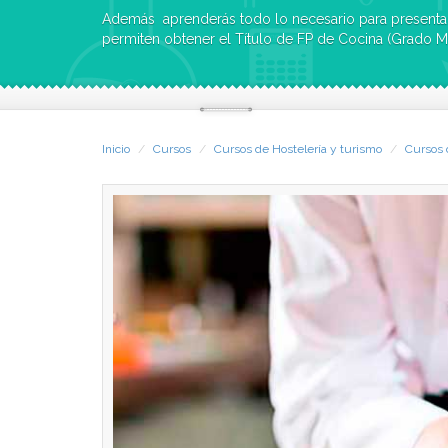
Además aprenderás todo lo necesario para presentar
permiten obtener el Título de FP de Cocina (Grado M
Inicio
Cursos
Cursos de Hostelería y turismo
Cursos 