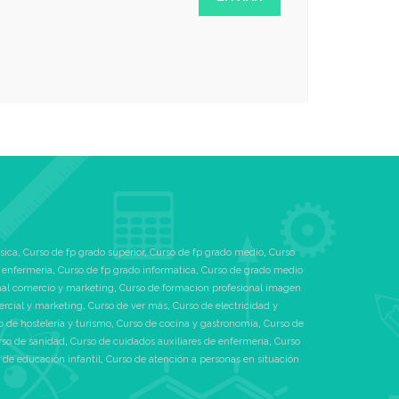
sica
,
Curso de fp grado superior
,
Curso de fp grado medio
,
Curso
 enfermeria
,
Curso de fp grado informatica
,
Curso de grado medio
nal comercio y marketing
,
Curso de formacion profesional imagen
ercial y marketing
,
Curso de ver más
,
Curso de electricidad y
o de hostelería y turismo
,
Curso de cocina y gastronomía
,
Curso de
rso de sanidad
,
Curso de cuidados auxiliares de enfermería
,
Curso
 de educación infantil
,
Curso de atención a personas en situación