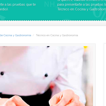
te a las pruebas que te
para presentarte a las pruebas 
edio).
Técnico en Cocina y Gastronom
de Cocina y Gastronomía
Técnico en Cocina y Gastronomía