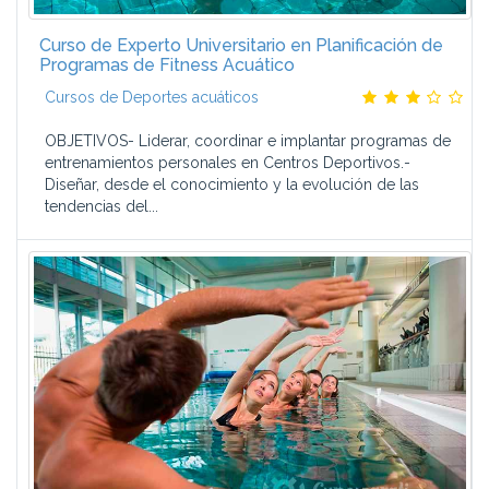
El alumno cuenta con una comunidad Alumni, formada ya
por más de 60.000 alumnos.
Curso de Experto Universitario en Planificación de
Y además:
Programas de Fitness Acuático
Cursos de Deportes acuáticos
Ofrecemos Títulos Propios de la Universidad San Jorge.
Nuestros programas están orientados a la práctica
OBJETIVOS- Liderar, coordinar e implantar programas de
empresarial, basados en la filosofía de aprender haciendo,
entrenamientos personales en Centros Deportivos.-
y se evalúan a través de casos prácticos.
Diseñar, desde el conocimiento y la evolución de las
Nos adaptamos a la disponibilidad de tiempo del alumno,
tendencias del...
con un sistema individualizado de planificación.
Garantizamos las prácticas en empresa y contamos con
bolsa de empleo.
Mantenemos los apuntes actualizados a través de nuestro
programa Alumni.