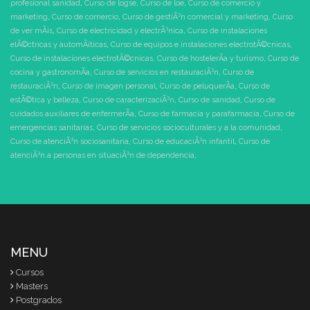
profesional sanidad
,
Curso de logse
,
Curso de loe
,
Curso de comercio y
marketing
,
Curso de comercio
,
Curso de gestiÃ³n comercial y marketing
,
Curso
de ver mÃ¡s
,
Curso de electricidad y electrÃ³nica
,
Curso de instalaciones
elÃ©ctricas y automÃ¡ticas
,
Curso de equipos e instalaciones electrotÃ©cnicas
,
Curso de instalaciones electrotÃ©cnicas
,
Curso de hostelerÃ­a y turismo
,
Curso de
cocina y gastronomÃ­a
,
Curso de servicios en restauraciÃ³n
,
Curso de
restauraciÃ³n
,
Curso de imagen personal
,
Curso de peluquerÃ­a
,
Curso de
estÃ©tica y belleza
,
Curso de caracterizaciÃ³n
,
Curso de sanidad
,
Curso de
cuidados auxiliares de enfermerÃ­a
,
Curso de farmacia y parafarmacia
,
Curso de
emergencias sanitarias
,
Curso de servicios socioculturales y a la comunidad
,
Curso de atenciÃ³n sociosanitaria
,
Curso de educaciÃ³n infantil
,
Curso de
atenciÃ³n a personas en situaciÃ³n de dependencia
,
MENU
Cursos
Masters
Postgrados