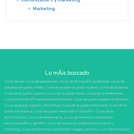
Marketing
Lo mÃ¡s buscado
Curso de eso
,
Curso de oposiciones
,
Curso de formaciÃ³n profesional
,
Curso de
preparacion grado medio
,
Curso de academia grado superior
,
Curso de fp basica
,
Curso de fp grado superior
,
Curso de fp grado medio
,
Curso de fp enfermeria
,
Curso de formaciÃ³n profesional enfermeria
,
Curso de grado superior enfermeria
,
Curso de grado superior informatica
,
Curso de fp grado enfermeria
,
Curso de fp
grado informatica
,
Curso de grado medio administraciÃ³n
,
Curso de fp
administrativo
,
Curso de academia fp
,
Curso de formacion profesional
administraciÃ³n y gestiÃ³n
,
Curso de formacion profesional comercio y
marketing
,
Curso de formacion profesional imagen personal
,
Curso de formacion