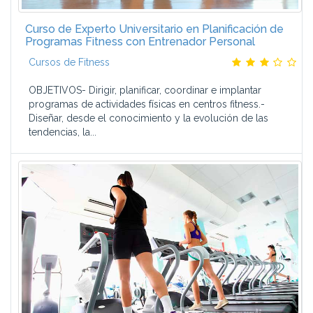
El alumno cuenta con una comunidad Alumni, formada ya
por más de 60.000 alumnos.
Curso de Experto Universitario en Planificación de
Y además:
Programas Fitness con Entrenador Personal
Cursos de Fitness
Ofrecemos Títulos Propios de la Universidad San Jorge.
Nuestros programas están orientados a la práctica
OBJETIVOS- Dirigir, planificar, coordinar e implantar
empresarial, basados en la filosofía de aprender haciendo,
programas de actividades físicas en centros fitness.-
y se evalúan a través de casos prácticos.
Diseñar, desde el conocimiento y la evolución de las
Nos adaptamos a la disponibilidad de tiempo del alumno,
tendencias, la...
con un sistema individualizado de planificación.
Garantizamos las prácticas en empresa y contamos con
bolsa de empleo.
Mantenemos los apuntes actualizados a través de nuestro
programa Alumni.