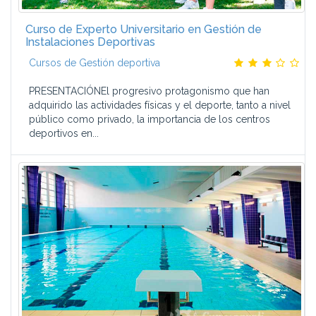
El alumno cuenta con una comunidad Alumni, formada ya
por más de 60.000 alumnos.
Curso de Experto Universitario en Gestión de
Y además:
Instalaciones Deportivas
Cursos de Gestión deportiva
Ofrecemos Títulos Propios de la Universidad San Jorge.
Nuestros programas están orientados a la práctica
PRESENTACIÓNEl progresivo protagonismo que han
empresarial, basados en la filosofía de aprender haciendo,
adquirido las actividades físicas y el deporte, tanto a nivel
y se evalúan a través de casos prácticos.
público como privado, la importancia de los centros
Nos adaptamos a la disponibilidad de tiempo del alumno,
deportivos en...
con un sistema individualizado de planificación.
Garantizamos las prácticas en empresa y contamos con
bolsa de empleo.
Mantenemos los apuntes actualizados a través de nuestro
programa Alumni.