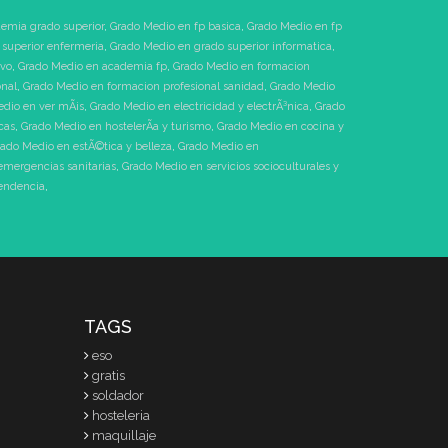
emia grado superior
,
Grado Medio en fp basica
,
Grado Medio en fp
superior enfermeria
,
Grado Medio en grado superior informatica
,
ivo
,
Grado Medio en academia fp
,
Grado Medio en formacion
onal
,
Grado Medio en formacion profesional sanidad
,
Grado Medio
dio en ver mÃ¡s
,
Grado Medio en electricidad y electrÃ³nica
,
Grado
cas
,
Grado Medio en hostelerÃ­a y turismo
,
Grado Medio en cocina y
ado Medio en estÃ©tica y belleza
,
Grado Medio en
emergencias sanitarias
,
Grado Medio en servicios socioculturales y
pendencia
,
TAGS
eso
gratis
soldador
hosteleria
maquillaje