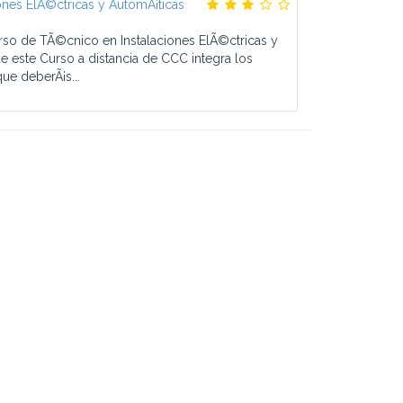
ones ElÃ©ctricas y AutomÃ¡ticas
rso de TÃ©cnico en Instalaciones ElÃ©ctricas y
 este Curso a distancia de CCC integra los
ue deberÃ¡s...