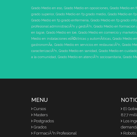
Grado Medio en eso
,
Grado Medio en oposiciones
,
Grado Medio en f
grado superior
,
Grado Medio en fp grado medio
,
Grado Medio en fp
Grado Medio en fp grado enfermeria
,
Grado Medio en fp grado inf
profesional administraciÃ³n y gestiÃ³n
,
Grado Medio en formacion 
en logse
,
Grado Medio en loe
,
Grado Medio en comercio y marketi
Medio en instalaciones elÃ©ctricas y automÃ¡ticas
,
Grado Medio en
gastronomÃ­a
,
Grado Medio en servicios en restauraciÃ³n
,
Grado Me
caracterizaciÃ³n
,
Grado Medio en sanidad
,
Grado Medio en cuidados
a la comunidad
,
Grado Medio en atenciÃ³n sociosanitaria
,
Grado Me
MENU
NOTI
Cursos
El Gobi
Masters
87,7 mil
Postgrados
Los ing
Grados
demand
FormaciÃ³n Profesional
Robots,