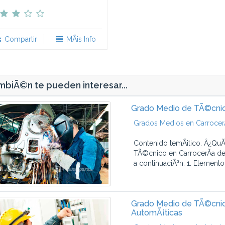
Compartir
MÃ¡s Info
biÃ©n te pueden interesar...
Grado Medio de TÃ©cnic
Grados Medios en CarrocerÃ
Contenido temÃ¡tico. Â¿QuÃ
TÃ©cnico en CarrocerÃ­a de
a continuaciÃ³n: 1. Elemento
Grado Medio de TÃ©cnico
AutomÃ¡ticas