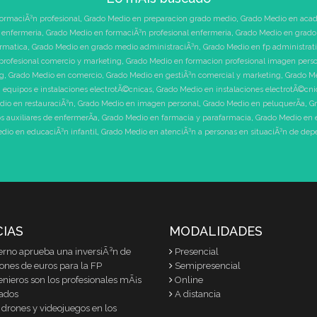
ormaciÃ³n profesional
,
Grado Medio en preparacion grado medio
,
Grado Medio en acad
 enfermeria
,
Grado Medio en formaciÃ³n profesional enfermeria
,
Grado Medio en grado 
ormatica
,
Grado Medio en grado medio administraciÃ³n
,
Grado Medio en fp administrat
profesional comercio y marketing
,
Grado Medio en formacion profesional imagen pers
ng
,
Grado Medio en comercio
,
Grado Medio en gestiÃ³n comercial y marketing
,
Grado Me
 equipos e instalaciones electrotÃ©cnicas
,
Grado Medio en instalaciones electrotÃ©cni
dio en restauraciÃ³n
,
Grado Medio en imagen personal
,
Grado Medio en peluquerÃ­a
,
Gr
 auxiliares de enfermerÃ­a
,
Grado Medio en farmacia y parafarmacia
,
Grado Medio en 
dio en educaciÃ³n infantil
,
Grado Medio en atenciÃ³n a personas en situaciÃ³n de de
CIAS
MODALIDADES
erno aprueba una inversiÃ³n de
Presencial
lones de euros para la FP
Semipresencial
enieros son los profesionales mÃ¡s
Online
ados
A distancia
 drones y videojuegos en los