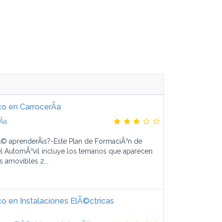
o en CarrocerÃ­a
­a
© aprenderÃ¡s?-Este Plan de FormaciÃ³n de
l AutomÃ³vil incluye los temarios que aparecen
s amovibles 2...
 en Instalaciones ElÃ©ctricas