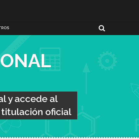
TROS
IONAL
l y accede al
itulación oficial