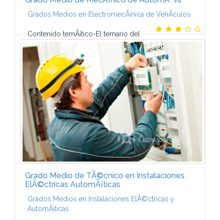
Grados Medios en ElectromecÃ¡nica de VehÃ­culos
Contenido temÃ¡tico-El temario del
Curso de MecÃ¡nica de AutomÃ³vil a distancia lo
componen 8 mÃ³dulos formativos que contienen un
gran nÃºmero de ilustraciones, fotografÃ­as y...
Grado Medio de TÃ©cnico en Instalaciones
ElÃ©ctricas AutomÃ¡ticas
Grados Medios en Instalaciones ElÃ©ctricas y
AutomÃ¡ticas