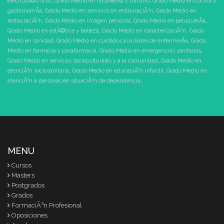
electrotÃ©cnicas
,
Grado Medio en hostelerÃ­a y turismo
,
Grado Medio en cocina y
gastronomÃ­a
,
Grado Medio en servicios en restauraciÃ³n
,
Grado Medio en
restauraciÃ³n
,
Grado Medio en imagen personal
,
Grado Medio en peluquerÃ­a
,
Grado Medio en estÃ©tica y belleza
,
Grado Medio en caracterizaciÃ³n
,
Grado
Medio en sanidad
,
Grado Medio en cuidados auxiliares de enfermerÃ­a
,
Grado
Medio en farmacia y parafarmacia
,
Grado Medio en emergencias sanitarias
,
Grado Medio en servicios socioculturales y a la comunidad
,
Grado Medio en
atenciÃ³n sociosanitaria
,
Grado Medio en educaciÃ³n infantil
,
Grado Medio en
atenciÃ³n a personas en situaciÃ³n de dependencia
,
MENU
Cursos
Masters
Postgrados
Grados
FormaciÃ³n Profesional
Oposiciones