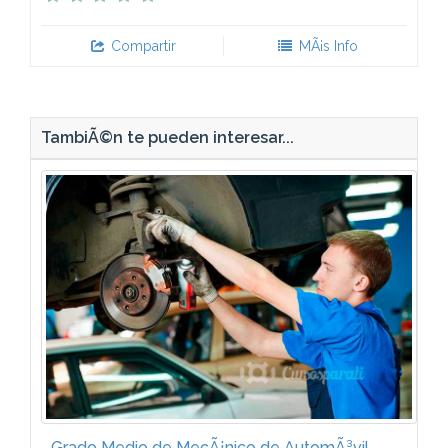
Compartir
MÃ¡s Info
TambiÃ©n te pueden interesar...
Grado Medio de MecÃ¡nico de AutomÃ³vil