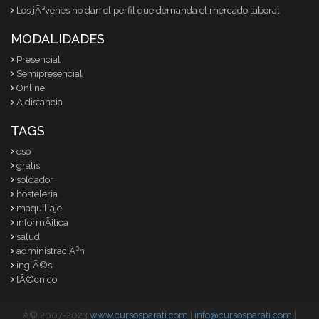
Los jÃ³venes no dan el perfil que demanda el mercado laboral
MODALIDADES
Presencial
Semipresencial
Online
A distancia
TAGS
eso
gratis
soldador
hosteleria
maquillaje
informÃ¡tica
salud
administraciÃ³n
inglÃ©s
tÃ©cnico
Â© 2007-2023
www.cursosparati.com
|
info@cursosparati.com
|