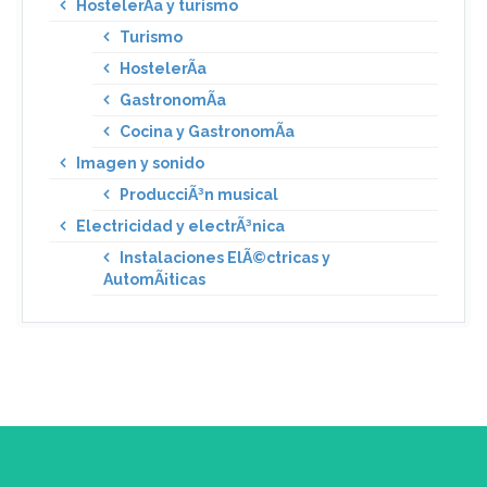
HostelerÃ­a y turismo
Turismo
HostelerÃ­a
GastronomÃ­a
Cocina y GastronomÃ­a
Imagen y sonido
ProducciÃ³n musical
Electricidad y electrÃ³nica
Instalaciones ElÃ©ctricas y
AutomÃ¡ticas