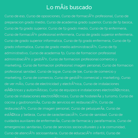
Lo mÃ¡s buscado
Curso de eso
,
Curso de oposiciones
,
Curso de formaciÃ³n profesional
,
Curso de
preparacion grado medio
,
Curso de academia grado superior
,
Curso de fp basica
,
Curso de fp grado superior
,
Curso de fp grado medio
,
Curso de fp enfermeria
,
Curso de formaciÃ³n profesional enfermeria
,
Curso de grado superior enfermeria
,
Curso de grado superior informatica
,
Curso de fp grado enfermeria
,
Curso de fp
grado informatica
,
Curso de grado medio administraciÃ³n
,
Curso de fp
administrativo
,
Curso de academia fp
,
Curso de formacion profesional
administraciÃ³n y gestiÃ³n
,
Curso de formacion profesional comercio y
marketing
,
Curso de formacion profesional imagen personal
,
Curso de formacion
profesional sanidad
,
Curso de logse
,
Curso de loe
,
Curso de comercio y
marketing
,
Curso de comercio
,
Curso de gestiÃ³n comercial y marketing
,
Curso
de ver mÃ¡s
,
Curso de electricidad y electrÃ³nica
,
Curso de instalaciones
elÃ©ctricas y automÃ¡ticas
,
Curso de equipos e instalaciones electrotÃ©cnicas
,
Curso de instalaciones electrotÃ©cnicas
,
Curso de hostelerÃ­a y turismo
,
Curso de
cocina y gastronomÃ­a
,
Curso de servicios en restauraciÃ³n
,
Curso de
restauraciÃ³n
,
Curso de imagen personal
,
Curso de peluquerÃ­a
,
Curso de
estÃ©tica y belleza
,
Curso de caracterizaciÃ³n
,
Curso de sanidad
,
Curso de
cuidados auxiliares de enfermerÃ­a
,
Curso de farmacia y parafarmacia
,
Curso de
emergencias sanitarias
,
Curso de servicios socioculturales y a la comunidad
,
Curso de atenciÃ³n sociosanitaria
,
Curso de educaciÃ³n infantil
,
Curso de