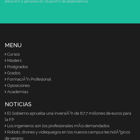
atenciÃ³n a personas en situaciÃ³n de dependencia
,
MENU
Cursos
Masters
Postgrados
Grados
FormaciÃ³n Profesional
Oposiciones
Academias
NOTICIAS
El Gobierno aprueba una inversiÃ³n de 87,7 millones de euros para
la FP
Los ingenieros son los profesionales mÃ¡s demandados
Robots, drones y videojuegos en los nuevos campus tecnolÃ³gicos
de verano