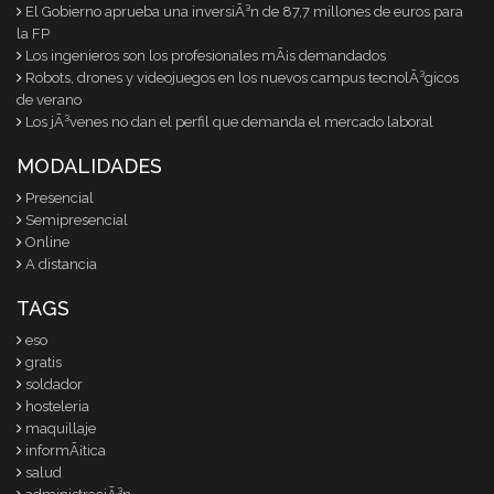
El Gobierno aprueba una inversiÃ³n de 87,7 millones de euros para
la FP
Los ingenieros son los profesionales mÃ¡s demandados
Robots, drones y videojuegos en los nuevos campus tecnolÃ³gicos
de verano
Los jÃ³venes no dan el perfil que demanda el mercado laboral
MODALIDADES
Presencial
Semipresencial
Online
A distancia
TAGS
eso
gratis
soldador
hosteleria
maquillaje
informÃ¡tica
salud