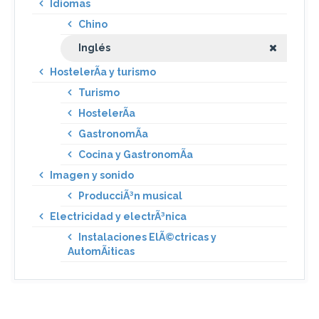
Idiomas
Chino
Inglés
HostelerÃ­a y turismo
Turismo
HostelerÃ­a
GastronomÃ­a
Cocina y GastronomÃ­a
Imagen y sonido
ProducciÃ³n musical
Electricidad y electrÃ³nica
Instalaciones ElÃ©ctricas y
AutomÃ¡ticas