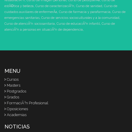
restauraciÃ³n
,
Curso de imagen personal
,
Curso de peluquerÃ­a
,
Curso de
estÃ©tica y belleza
,
Curso de caracterizaciÃ³n
,
Curso de sanidad
,
Curso de
cuidados auxiliares de enfermerÃ­a
,
Curso de farmacia y parafarmacia
,
Curso de
emergencias sanitarias
,
Curso de servicios socioculturales y a la comunidad
,
Curso de atenciÃ³n sociosanitaria
,
Curso de educaciÃ³n infantil
,
Curso de
atenciÃ³n a personas en situaciÃ³n de dependencia
,
MENU
Cursos
Masters
Postgrados
Grados
FormaciÃ³n Profesional
Oposiciones
Academias
NOTICIAS