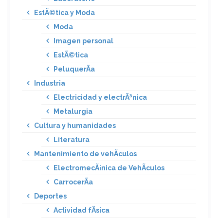
EstÃ©tica y Moda
Moda
Imagen personal
EstÃ©tica
PeluquerÃ­a
Industria
Electricidad y electrÃ³nica
Metalurgia
Cultura y humanidades
Literatura
Mantenimiento de vehÃ­culos
ElectromecÃ¡nica de VehÃ­culos
CarrocerÃ­a
Deportes
Actividad fÃ­sica