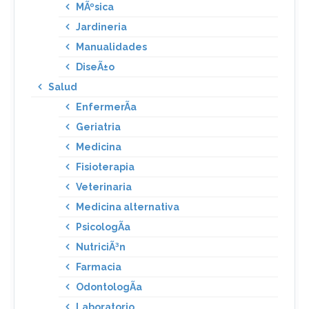
MÃºsica
Jardineria
Manualidades
DiseÃ±o
Salud
EnfermerÃ­a
Geriatria
Medicina
Fisioterapia
Veterinaria
Medicina alternativa
PsicologÃ­a
NutriciÃ³n
Farmacia
OdontologÃ­a
Laboratorio