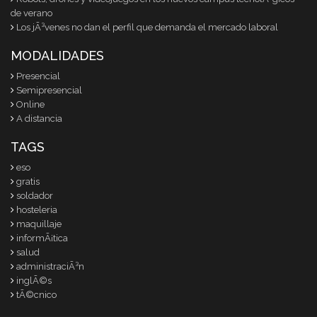
de verano
Los jÃ³venes no dan el perfil que demanda el mercado laboral
MODALIDADES
Presencial
Semipresencial
Online
A distancia
TAGS
eso
gratis
soldador
hosteleria
maquillaje
informÃ¡tica
salud
administraciÃ³n
inglÃ©s
tÃ©cnico