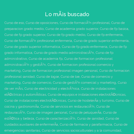
Lo mÃ¡s buscado
Curso de eso
,
Curso de oposiciones
,
Curso de formaciÃ³n profesional
,
Curso de
preparacion grado medio
,
Curso de academia grado superior
,
Curso de fp basica
,
Curso de fp grado superior
,
Curso de fp grado medio
,
Curso de fp enfermeria
,
Curso de formaciÃ³n profesional enfermeria
,
Curso de grado superior enfermeria
,
Curso de grado superior informatica
,
Curso de fp grado enfermeria
,
Curso de fp
grado informatica
,
Curso de grado medio administraciÃ³n
,
Curso de fp
administrativo
,
Curso de academia fp
,
Curso de formacion profesional
administraciÃ³n y gestiÃ³n
,
Curso de formacion profesional comercio y
marketing
,
Curso de formacion profesional imagen personal
,
Curso de formacion
profesional sanidad
,
Curso de logse
,
Curso de loe
,
Curso de comercio y
marketing
,
Curso de comercio
,
Curso de gestiÃ³n comercial y marketing
,
Curso
de ver mÃ¡s
,
Curso de electricidad y electrÃ³nica
,
Curso de instalaciones
elÃ©ctricas y automÃ¡ticas
,
Curso de equipos e instalaciones electrotÃ©cnicas
,
Curso de instalaciones electrotÃ©cnicas
,
Curso de hostelerÃ­a y turismo
,
Curso de
cocina y gastronomÃ­a
,
Curso de servicios en restauraciÃ³n
,
Curso de
restauraciÃ³n
,
Curso de imagen personal
,
Curso de peluquerÃ­a
,
Curso de
estÃ©tica y belleza
,
Curso de caracterizaciÃ³n
,
Curso de sanidad
,
Curso de
cuidados auxiliares de enfermerÃ­a
,
Curso de farmacia y parafarmacia
,
Curso de
emergencias sanitarias
,
Curso de servicios socioculturales y a la comunidad
,