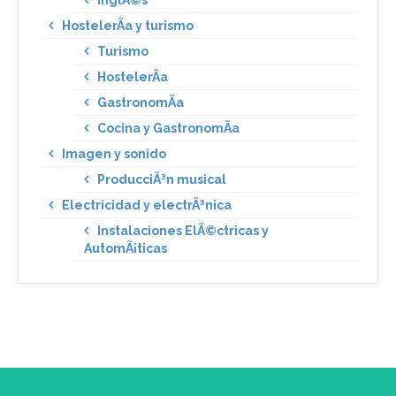
HostelerÃ­a y turismo
Turismo
HostelerÃ­a
GastronomÃ­a
Cocina y GastronomÃ­a
Imagen y sonido
ProducciÃ³n musical
Electricidad y electrÃ³nica
Instalaciones ElÃ©ctricas y
AutomÃ¡ticas