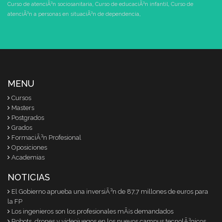
Curso de atenciÃ³n sociosanitaria
,
Curso de educaciÃ³n infantil
,
Curso de
atenciÃ³n a personas en situaciÃ³n de dependencia
,
MENU
Cursos
Masters
Postgrados
Grados
FormaciÃ³n Profesional
Oposiciones
Academias
NOTICIAS
El Gobierno aprueba una inversiÃ³n de 87,7 millones de euros para
la FP
Los ingenieros son los profesionales mÃ¡s demandados
Robots, drones y videojuegos en los nuevos campus tecnolÃ³gicos