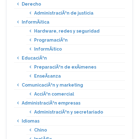
Derecho
AdministraciÃ³n de justicia
InformÃ¡tica
Hardware, redes y seguridad
ProgramaciÃ³n
InformÃ¡tico
EducaciÃ³n
PreparaciÃ³n de exÃ¡menes
EnseÃ±anza
ComunicaciÃ³n y marketing
AcciÃ³n comercial
AdministraciÃ³n empresas
AdministraciÃ³n y secretariado
Idiomas
Chino
InglÃ©s