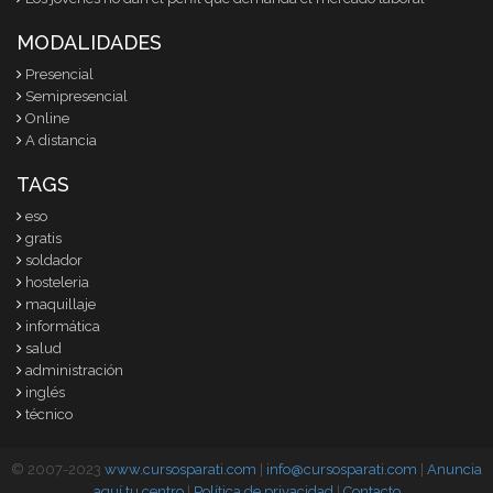
MODALIDADES
Presencial
Semipresencial
Online
A distancia
TAGS
eso
gratis
soldador
hosteleria
maquillaje
informática
salud
administración
inglés
técnico
© 2007-2023
www.cursosparati.com
|
info@cursosparati.com
|
Anuncia
aquí tu centro
|
Política de privacidad
|
Contacto